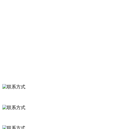
胡萝卜等。
服务支持
关于我们
食品安全知识
食品安全资讯
联系我们
联系方式
河北省保定市徐水县崔庄镇吴庄村
0312-8799456 18633256098