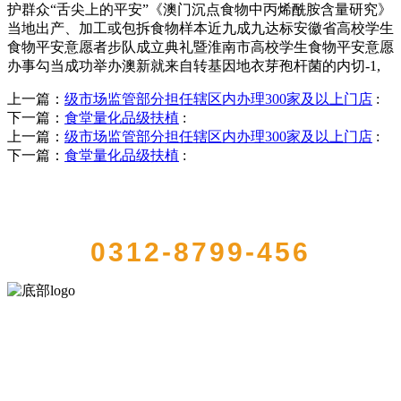
护群众“舌尖上的平安”《澳门沉点食物中丙烯酰胺含量研究》
当地出产、加工或包拆食物样本近九成九达标安徽省高校学生
食物平安意愿者步队成立典礼暨淮南市高校学生食物平安意愿
办事勾当成功举办澳新就来自转基因地衣芽孢杆菌的内切-1,
上一篇：
级市场监管部分担任辖区内办理300家及以上门店
:
下一篇：
食堂量化品级扶植
:
上一篇：
级市场监管部分担任辖区内办理300家及以上门店
:
下一篇：
食堂量化品级扶植
:
QUICK CONTACT US
0312-8799-456
河北9001cc金沙以诚为本食品有限公司创建于1991年，是经省级注册的
大型农产品加工出口企业，注册资金2000万元，总资产1亿多元。公司
产品有速冻甜糯玉米，芦笋，青豆，草莓，花菜，青刀豆，混合菜，