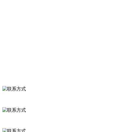
胡萝卜等。
服务支持
关于我们
食品安全知识
食品安全资讯
联系我们
联系方式
河北省保定市徐水县崔庄镇吴庄村
0312-8799456 18633256098