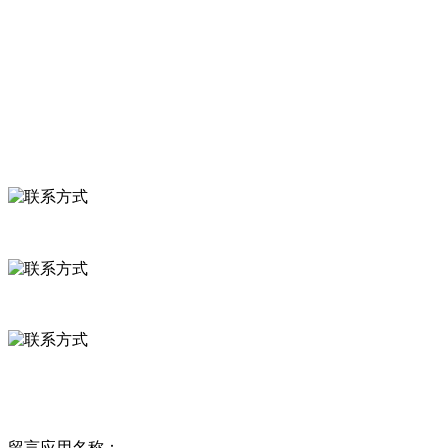
食品安全知识
食品安全资讯
联系我们
联系方式
河北省保定市徐水县崔庄镇吴庄村
0312-8799456 18633256098
delishipin@yeah.net
给我留言
留言应用名称：