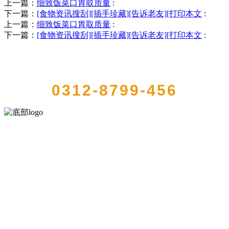
上一篇：
细致饭菜口胃取质量
:
下一篇：
[食物资讯搜刮][插手珍藏][告诉老友][打印本文
:
上一篇：
细致饭菜口胃取质量
:
下一篇：
[食物资讯搜刮][插手珍藏][告诉老友][打印本文
:
QUICK CONTACT US
0312-8799-456
河北9001cc金沙以诚为本食品有限公司创建于1991年，是经省级注册的
大型农产品加工出口企业，注册资金2000万元，总资产1亿多元。公司
产品有速冻甜糯玉米，芦笋，青豆，草莓，花菜，青刀豆，混合菜，
胡萝卜等。
服务支持
关于我们