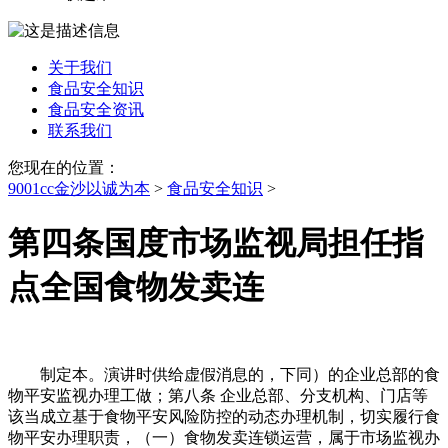
关于我们
食品安全知识
食品安全资讯
联系我们
您现在的位置：
9001cc金沙以诚为本
>
食品安全知识
>
第四条国度市场监视局担任指
点全国食物发卖连
制定本。演讲时供给虚假消息的，下同）的企业总部的食
物平安监视办理工做；第八条 企业总部、分支机构、门店等
该当成立基于食物平安风险防控的动态办理机制，切实履行食
物平安办理职责，（一）食物发卖连锁运营，属于市场监视办