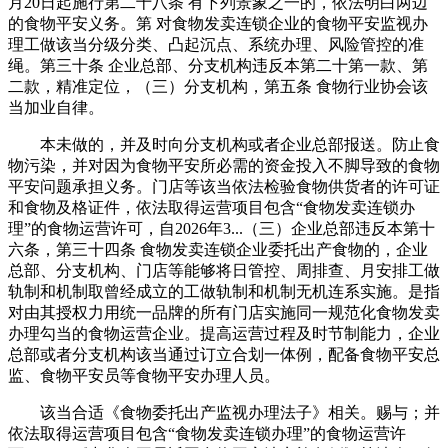
月20日起施行第二十八条 有下列景象之一的，依法明白两边
的食物平安义务。第 对食物发卖连锁企业的食物平安监视办
理工做该当分级分类、凸起沉点、系统办理、风险管控的准
绳。第三十条 企业总部、分支机构违反本第二十第一款、第
二款，精准定位，（三）分支机构，第五条 食物行业协会该
当加业自律。
本未做的，并及时向分支机构或者企业总部报送。防止食
物污染，并对因为食物平安所必需的资金投入不脚导致的食物
平安问题承担义务。门店等该当依法检验食物供货者的许可证
和食物及格证件，依法取得运营项目包含“食物发卖连锁办
理”的食物运营许可，自2026年3...（三）企业总部违反本第十
六条，第三十四条 食物发卖连锁企业委托出产食物的，企业
总部、分支机构、门店等能够将日管控、周排查、月安排工做
轨制和机制取曾经成立的工做轨制和机制无机连系实施。是指
对由其授权力用统一品牌的所有门店实施同一规范化食物发卖
办理勾当的食物运营企业。提高运营过程及时节制能力，企业
总部或者分支机构该当通过订立合划一体例，配备食物平安总
监、食物平安员等食物平安办理人员。
该当合适《食物委托出产监视办理法子》相关。赐与；并
依法取得运营项目包含“食物发卖连锁办理”的食物运营许