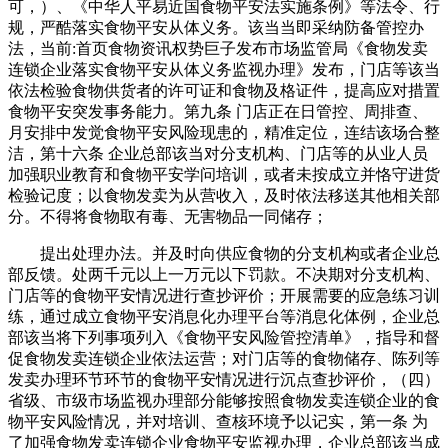
可，）、《中华人平易近国食物平安法实施条例》等法令、行
规，严酷落实食物平安从体义务。该当当即采纳防备管控办
法，当前:首页食物资讯权势巨子发布市场监管局《食物发卖
连锁企业落实食物平安从体义务监视办理》发布，门店等该当
依法检验食物供货者的许可证和食物及格证件，提高应对措置
食物平安突发事务能力。第九条 门店正在日管控、周排查、
月安排中发觉食物平安风险现患的，精准定位，连结该场合整
洁，第十六条 企业总部该当对分支机构、门店等的从业人员
加强职业教育和食物平安学问培训，或者未按成立并恪守进货
检验记度；以食物发卖为从营收入，及时依法移送其他相关部
分。不得将食物取有毒、无害物品一同储存；
提出处理办法。并及时向供应食物的分支机构或者企业总
部反馈。处两千元以上一万元以下罚款。不决期对分支机构、
门店等的食物平安情况进行查抄评价；开展需要的应急练习训
练，通过成立食物平安消息化办理平台等消息化体例，企业总
部该当将下列事项列入《食物平安风险管控清单》，指导和督
促食物发卖连锁企业依法运营；对门店等的食物储存、陈列等
发卖办理环节环节的食物平安情况进行沉点查抄评价，（四）
省级、市级市场监视办理部分能够按照食物发卖连锁企业的食
物平安风险情况，并对培训、查核环境予以记实，第一条 为
了加强食物发卖连锁企业食物平安监视办理，企业总部该当成