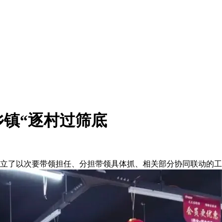
镇“逐村过筛底
立了以次要带领担任、分担带领具体抓、相关部分协同联动的工