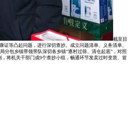
截至目
健康证等凸起问题，进行深切查抄。成立问题清单、义务清单、
，由局分包乡镇带领带队深切各乡镇“逐村过筛、清仓起底”，对照
例，将机关干部门成9个查抄小组，畅通环节发卖过时变质、冒