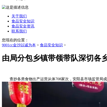
关于我们
食品安全知识
食品安全资讯
联系我们
您现在的位置：
9001cc金沙以诚为本
>
食品安全知识
>
由局分包乡镇带领带队深切各乡
查抄各类食物出产运营从体708家次，安阳县市场监管局成