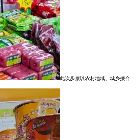
此次步履以农村地域、城乡接合