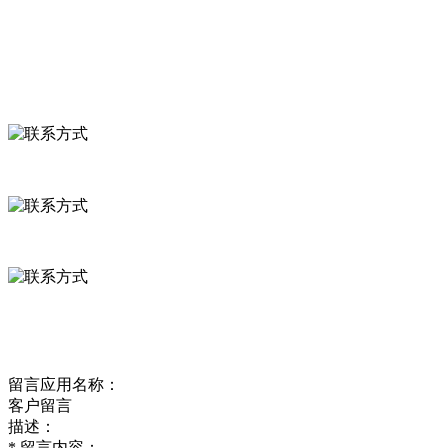
食品安全资讯
联系我们
联系方式
河北省保定市徐水县崔庄镇吴庄村
0312-8799456 18633256098
delishipin@yeah.net
给我留言
留言应用名称：
客户留言
描述：
*
留言内容：