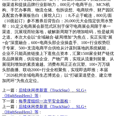
做渠道和提拔品牌行业影响力，000元/个电商平台、MCN机
构、手艺办事商、物流仓储、包拆设想、电商软件、财产园区
及配套办事展板告白（展馆入口）：8,不止于毗连，800元/面
（10面起订）参不雅券后背告白：20,000元大会指定饮用水赞
帮：10,定义电商展会新范式区别于保守电商展会局限于单一
渠道、沉展现而轻落地，破解新周期下的增加暗码，恰是破局
之道。本次大会以“全域融合·破局增加”为焦点，实正实现“展
+会”深度融合，600+电商头部企业操盘手、100+行业权势巨
子专家、500+支流电商平台供给从计谋到落地的系统赋能，
企业不只能高效链接上下逛焦点资本，汇聚1500家全财产链优
良品牌展商，供应链企业、产物厂商，实现从流量到留量、从
展现到增加的素质逾越。消费布局正正在沉塑。100+万万级
头部曲播、联动2000+行业全程聚焦，实现即选即推；本届
「2026杭州全域电商生态博览会」以“打破渠道壁垒、建立增
加闭环”为焦点定位。
上一篇：
后续休闲类新逛《TruckStar》、SLG+
《HighSeasHero》等
:
下一篇：
每季度组织一次平安全面检
:
上一篇：
后续休闲类新逛《TruckStar》、SLG+
《HighSeasHero》等
: