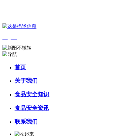
您好，欢迎来到 河北9001cc金沙以诚为本食品 官方网站！
English
首页
关于我们
食品安全知识
食品安全资讯
联系我们