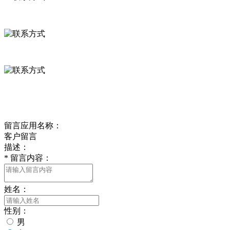
河北省保定市徐水县崔庄镇吴庄村
0312-8799456 18633256098
delishipin@yeah.net
给我留言
留言应用名称：
客户留言
描述：
*
留言内容：
姓名：
性别：
男