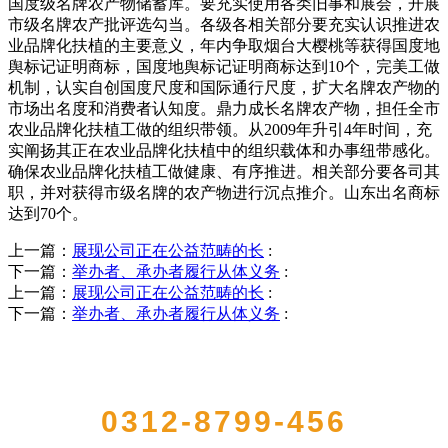
国度级名牌农产物储蓄库。要充实使用各类旧事和展会，开展
市级名牌农产批评选勾当。各级各相关部分要充实认识推进农
业品牌化扶植的主要意义，年内争取烟台大樱桃等获得国度地
舆标记证明商标，国度地舆标记证明商标达到10个，完美工做
机制，认实自创国度尺度和国际通行尺度，扩大名牌农产物的
市场出名度和消费者认知度。鼎力成长名牌农产物，担任全市
农业品牌化扶植工做的组织带领。从2009年升引4年时间，充
实阐扬其正在农业品牌化扶植中的组织载体和办事纽带感化。
确保农业品牌化扶植工做健康、有序推进。相关部分要各司其
职，并对获得市级名牌的农产物进行沉点推介。山东出名商标
达到70个。
上一篇：
展现公司正在公益范畴的长
:
下一篇：
举办者、承办者履行从体义务
:
上一篇：
展现公司正在公益范畴的长
:
下一篇：
举办者、承办者履行从体义务
:
QUICK CONTACT US
0312-8799-456