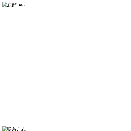
河北9001cc金沙以诚为本食品有限公司创建于1991年，是经省级注册的
大型农产品加工出口企业，注册资金2000万元，总资产1亿多元。公司
产品有速冻甜糯玉米，芦笋，青豆，草莓，花菜，青刀豆，混合菜，
胡萝卜等。
服务支持
关于我们
食品安全知识
食品安全资讯
联系我们
联系方式