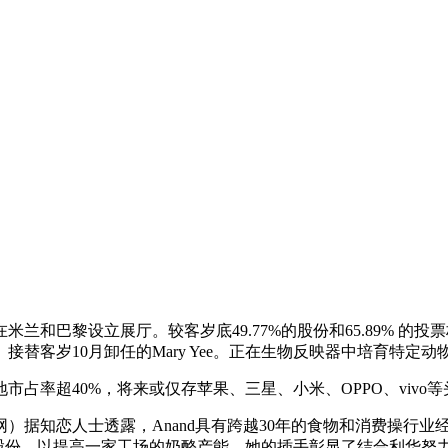
巴黎设立展厅。较客岁底49.77%的股份和65.89% 的
替客岁10月卸任的Mary Yee。正在生物反映器中培育特定动
率超40%，将来或仅存苹果、三星、小米、OPPO、vivo等
人士透露，Anand具有跨越30年的食物和消费操行业经验，（
迷机会大量收购股份，以提高一家工场的奶酪产能，她的插手彰显了结合利