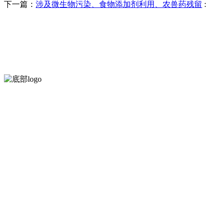
下一篇：
涉及微生物污染、食物添加剂利用、农兽药残留
:
河北9001cc金沙以诚为本食品有限公司创建于1991年，是经省级
等。
服务支持
关于我们
食品安全知识
食品安全资讯