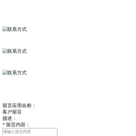
联系我们
联系方式
河北省保定市徐水县崔庄镇吴庄村
0312-8799456 18633256098
delishipin@yeah.net
给我留言
留言应用名称：
客户留言
描述：
*
留言内容：