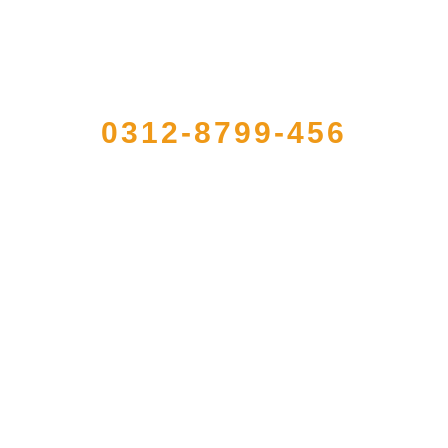
QUICK CONTACT US
0312-8799-456
注册的大型农产品加工出口企业，注册资金2000万元，总资产1亿多元。公