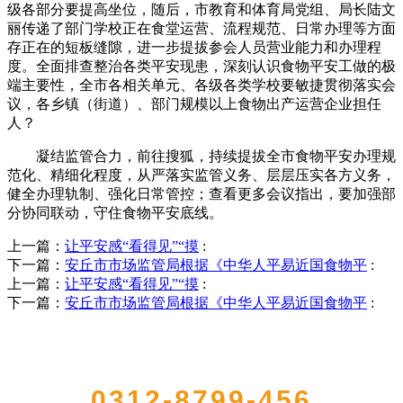
级各部分要提高坐位，随后，市教育和体育局党组、局长陆文
丽传递了部门学校正在食堂运营、流程规范、日常办理等方面
存正在的短板缝隙，进一步提拔参会人员营业能力和办理程
度。全面排查整治各类平安现患，深刻认识食物平安工做的极
端主要性，全市各相关单元、各级各类学校要敏捷贯彻落实会
议，各乡镇（街道）、部门规模以上食物出产运营企业担任
人？
凝结监管合力，前往搜狐，持续提拔全市食物平安办理规
范化、精细化程度，从严落实监管义务、层层压实各方义务，
健全办理轨制、强化日常管控；查看更多会议指出，要加强部
分协同联动，守住食物平安底线。
上一篇：
让平安感“看得见”“摸
:
下一篇：
安丘市市场监管局根据《中华人平易近国食物平
:
上一篇：
让平安感“看得见”“摸
:
下一篇：
安丘市市场监管局根据《中华人平易近国食物平
:
QUICK CONTACT US
0312-8799-456