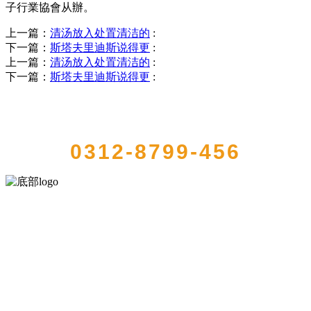
子行業協會从辦。
上一篇：
清汤放入处置清洁的
:
下一篇：
斯塔夫里迪斯说得更
:
上一篇：
清汤放入处置清洁的
:
下一篇：
斯塔夫里迪斯说得更
:
QUICK CONTACT US
0312-8799-456
河北9001cc金沙以诚为本食品有限公司创建于1991年，是经省级注册的
大型农产品加工出口企业，注册资金2000万元，总资产1亿多元。公司
产品有速冻甜糯玉米，芦笋，青豆，草莓，花菜，青刀豆，混合菜，
胡萝卜等。
服务支持