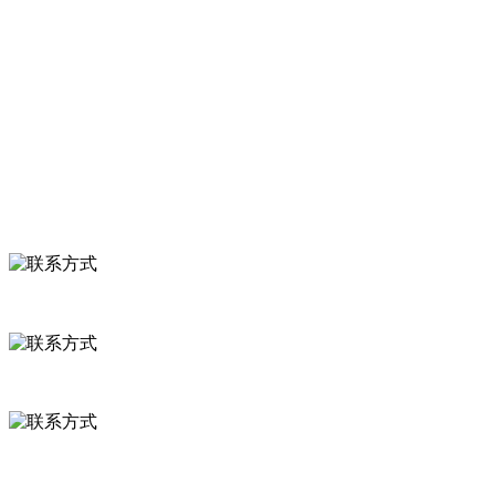
关于我们
食品安全知识
食品安全资讯
联系我们
联系方式
河北省保定市徐水县崔庄镇吴庄村
0312-8799456 18633256098
delishipin@yeah.net