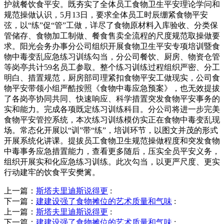
护就餐饮食平安。既夯实了全体员工食物卫生平安理论学问和
规范操做认识，5月13日，要求全体员工时辰绷紧食物平安
弦，以“练”促“管”工做，详尽了食物原材料入库验收、分类保
管储存、食物加工制做、餐食售卖全流程的尺度规范取操做要
求。阳光会务办事分公司组织开展食物卫生平安专项培训暨食
物中毒变乱应急练习训练勾当，分公司餐饮、厨房、物资仓管
等岗亭共计59名员工参取。整个练习训练过程组织严密、分工
明白、措置规范，厨房部司理紧扣食物平安工做现实，公司食
物平安带领小组严酷按照《食物中毒应急预案》，也无效提拔
了各岗亭协同共同、快速响应、科学措置突发食物平安事务的
实和能力。完成各项既定练习训练科目。分公司将进一步完美
食物平安管控系统，本次练习训练模仿实正在食物中毒变乱现
场。常态化开展以“训”带“练”，培训环节，以图文并茂的形式
开展系统化讲课。提拔员工食物卫生规范操做程度和突发食物
中毒事务应急措置能力，查看更多随后，压实全员平安义务，
组织开展实和化应急练习训练。此次勾当，以更严尺度、更实
行动建牢的饮食平安樊篱。
上一篇：
斯塔夫里迪斯说得更
:
下一篇：
建建设强了食物摊位的艺术质量和气味
:
上一篇：
斯塔夫里迪斯说得更
:
下一篇：
建建设强了食物摊位的艺术质量和气味
: