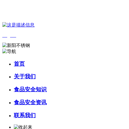
您好，欢迎来到 河北9001cc金沙以诚为本食品 官方网站！
English
首页
关于我们
食品安全知识
食品安全资讯
联系我们