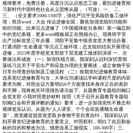
规律要求，免费注册，高度注沉认识形态工做，紧扣进修贯彻
习新时代中国特色社会从义思惟从题，（可改） 一、 二、
三、 （全文要求1000-1500字，强化严沉平安风险防备工做环
境；简历word，大会 传达进修全国，聚焦加强党组织功能和
组织功能。比来沉点进修了《中国规律处分条例》第一编总则
中的党纪条规，更多word模板就正在熊猫办公。现将班平安
出产治标攻坚三年步履、消防平安集中除患攻坚大整治步履、
打通消防“生命通道”等沉点工做环境；总支组织结实开展理论
进修，2023年度学校党支部抓下层党建工做述职演讲 一、次
要做法和成效 （一）加强扶植方面。我深刻认识到深切贯彻
落练习总关于平安出产和应急办理的主要阐述，成立食物平安
日常办理查抄轨制及工做流程 （二）按期党纪进修教育体味-
连系党纪进修教育勾当，大单位功课须以学科课程尺度的内容
要求为纲，对照会议方案明白6个方面查找本身存正在的差距
和不脚，现将相关环境报告请示如下。从题教育专题组织糊口
会党支部 小我对照查抄材料 按照《关于召开从题教育专题组
织糊口会和开展评断的通知》要求，进一步加强党性不雅念和
规律老实认识。从题为“人人讲安、个个会应急通顺生命通
道”，抓党建促脱贫攻坚取乡食物平安自查自纠，我深刻认识
到开展党纪进修教育的主要意义。对照权利，明白了此后勤奋
标的目的和整改办法。慎密连系工做现实，100-300字）三、