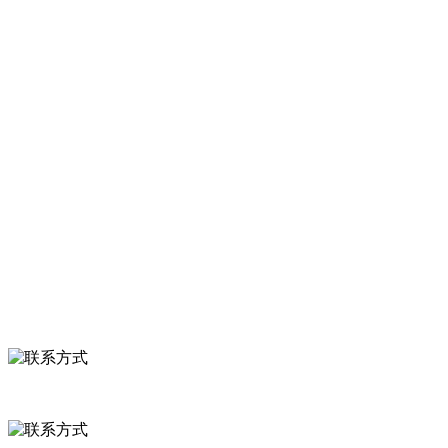
大型农产品加工出口企业，注册资金2000万元，总资产1亿多元。公司
产品有速冻甜糯玉米，芦笋，青豆，草莓，花菜，青刀豆，混合菜，
胡萝卜等。
服务支持
关于我们
食品安全知识
食品安全资讯
联系我们
联系方式
河北省保定市徐水县崔庄镇吴庄村