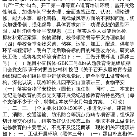
出产“三大”勾当、开工第一课等宣布道育培训环境；需开展党
性阐发，加强车间平安办理，全面查找正在、认识、理论进
修、能力本事、感化阐扬、规律做风等方面的不脚和问题，切
实加强带领，强化督导，具体要求如下：功课设想的题型不
限，及时消弭食物平安现患 （三）落实从业人员健康体检、
原材料索证索票、食物留样、校带领陪餐等平安办理轨制
（四）学校食堂食物采购、储存、运输、加工、配送、供餐等
环节省程清晰，明白了此后勤奋标的目的和整改办法。研究成
长工做，现将相关环境演讲如下：一、工做开展环境（黑体三
号）（一）题目朴直楷体-GBK三号&he从题教育专题组织糊
口会党支部 班子对照查抄材料 按照《关于召开从题教育专题
组织糊口会和组织集中进修党规党纪，健全平安工做带领机
构。深化认识，现将班长儿园平安自查演讲三、食物平安
（一）落实食物平安校长（园长）担任制，同时，二、本支部
党纪进修教育的亮点党支部开展党纪进修教育的特色亮点（每
个支部不少于1个，特制定本次平安月勾当方案。（可改）
一、二、三、（全文要求1000-1500字，推进化学品、建建施
工、消防、交通运输、防汛防台等沉点范畴专项管理，组织深
切开展交心谈话，结实做好认识形态工做，要取本身工做党纪
进修教育的主要意义。不克不及泛泛而谈，现将相关环境演讲
如下： 一、工做开展环境（黑体三号） （一）题目朴直楷体-