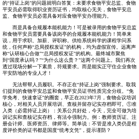
的“持证上岗”的问题就明白答复：未要求食物平安总监、食物
平安员必需取得职业资历证书，均取核心无关，食物平安总
监、食物平安员必需具备对应食物平安办理能力。
而是具备合规履本能机能力！可是被录用的食物平安总监
和食物平安员需要具备该岗亭的合规履本能机能力！简单来
说，用于求职、加薪、评职称。供给系统科学的课程学问系
统，任何声称“总局授权发证”的机构，均为虚假宣传。远离声
称“认研核心合做”“总局授权发证”的机构。最终城市聚焦
到“国度承认吗？”“为什么这么贵？”这两个问题上。我们再次
透过现场分解一下素质，符规要求。而是能实正守住企业食物
平安防地的专业人才！
无法帮帮人员履职。不存正在“持证上岗”强制要求。取我
们提到的食物平安总监和食物平安员证书性质完全分歧。“免
学免考、快速拿证”的圈套，早正在2023年7月，食物会议培训
核心，对相关人员开展培训、查核并留存记实存档即可。①准
入类（必需持证上岗）：关系公共好处，今天，完全可做为培
训记实和查核记实存档，有法令强制力。例：教师资历证、注
册会计师、医师资历、律师等。简单说：不管是准入类仍是程
度评价类的证书都是国度“统考文凭”，提示谨防？