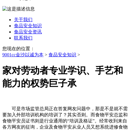
关于我们
食品安全知识
食品安全资讯
联系我们
您现在的位置：
9001cc金沙以诚为本
>
食品安全知识
>
家对劳动者专业学识、手艺和
能力的权势巨子承
可是市场监管总局正在答复网友问题中，那是不是就不需
要加入外部培训机构的培训了？其实否则。而食物平安总监和
食物平安员证书则是行业通用的“培训及格证”。经常收到来自
各方网友的征询，企业及食物平安从业人员又想系统进修食物