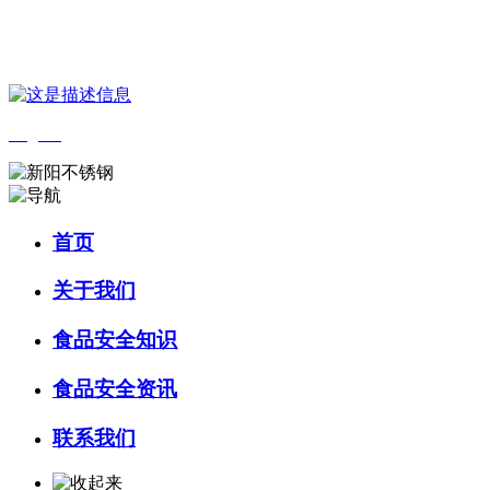
您好，欢迎来到 河北9001cc金沙以诚为本食品 官方网站！
English
首页
关于我们
食品安全知识
食品安全资讯
联系我们