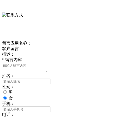
0312-8799456 18633256098
delishipin@yeah.net
给我留言
留言应用名称：
客户留言
描述：
*
留言内容：
姓名：
性别：
男
女
手机：
电话：