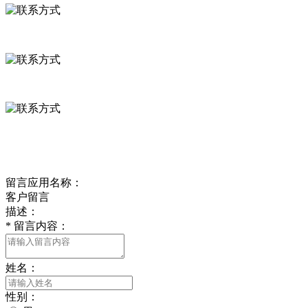
河北省保定市徐水县崔庄镇吴庄村
0312-8799456 18633256098
delishipin@yeah.net
给我留言
留言应用名称：
客户留言
描述：
*
留言内容：
姓名：
性别：