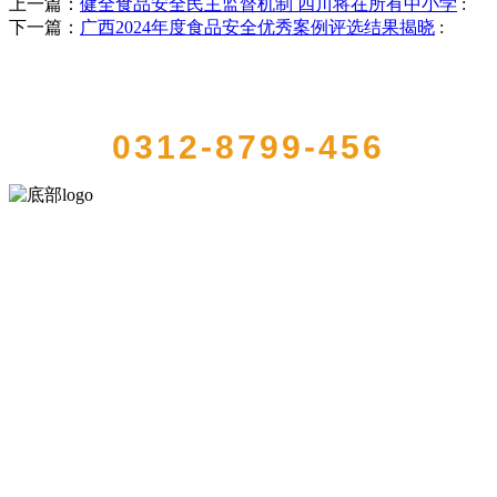
上一篇：
健全食品安全民主监督机制 四川将在所有中小学
:
下一篇：
广西2024年度食品安全优秀案例评选结果揭晓
:
QUICK CONTACT US
0312-8799-456
河北9001cc金沙以诚为本食品有限公司创建于1991年，是经省级注册的
大型农产品加工出口企业，注册资金2000万元，总资产1亿多元。公司
产品有速冻甜糯玉米，芦笋，青豆，草莓，花菜，青刀豆，混合菜，
胡萝卜等。
服务支持
关于我们
食品安全知识