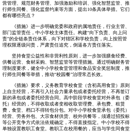
营管理、规范财务管理、加强激励和培训、强化智慧监管、推
行师生同餐、强化监督约束等方面，提出10条具体举措。它们
都有哪些亮点？
《措施》进一步明确党委和政府的属地责任，行业主管、
部门监管责任，中小学校主体责任。构建“向下负责、向上问
责”的全链条责任体系，向下对辖区和学校负责，向上按照管
理权限逐级问责，严肃责任追究，倒逼各方责任落实。
坚持食堂公益性和非营利性原则，进一步加强膳食经费、
供餐运营、食材采购、智慧监管等管理措施。通过明确财务管
理制度要求，健全中小学校食堂管理和食品安全奖惩制度，推
行师生同餐等举措，推动“校园餐”治理常态长效。
《措施》要求，义务教育学校食堂（含初高用食堂）原则
上自主经营，不再引入社会力量承包或者委托经营，不再签订
新的承包或者委托经营合同。高中阶段学校食堂对外承包（委
托）经营的，不得收取或者变相收取管理费、承包费、租赁
费，食堂、档口不得转包分包。对中小学校食堂承包（委托）
经营、劳务外包、大宗食材供货、校外供餐等，须通过招投标
等公开竞争方式依法依规确定，不得直接指定。中小学校不得
单独设置教职工食堂。教职工在校用餐的，应当与学生同食堂