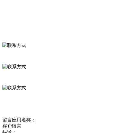
食品安全资讯
联系我们
联系方式
河北省保定市徐水县崔庄镇吴庄村
0312-8799456 18633256098
delishipin@yeah.net
给我留言
留言应用名称：
客户留言
描述：