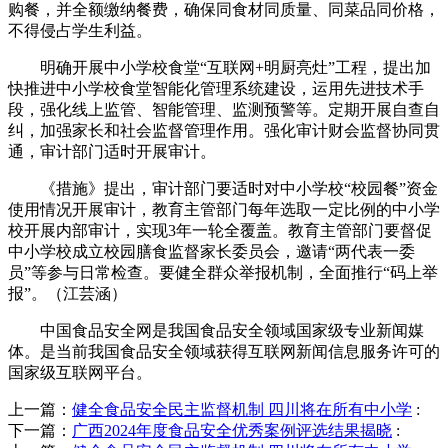
购餐，并全额缴纳餐费，确保同食材同质量、同菜品同价格，
不得侵占学生利益。
明确开展中小学校食堂“互联网+明厨亮灶”工程，提出加
快推进中小学校食堂智能化管理系统建设，运用先进技术手
段，强化线上监管、智能管理、监测预警等。定期开展自查自
纠，加强家长和社会监督管理作用。强化审计财会监督协同贯
通，审计部门适时开展审计。
《措施》提出，审计部门要适时对中小学校“校园餐”资金
使用情况开展审计，教育主管部门每年选取一定比例的中小学
校开展内部审计，实现3年一轮全覆盖。教育主管部门要督促
中小学校成立校园膳食监督家长委员会，邀请“两代表一委
员”等参与日常检查。要健全群众举报机制，全面推行“码上举
报”。（江芸涵）
中国食品安全网是我国食品安全领域国家级专业新闻媒
体。是当前我国食品安全领域获得互联网新闻信息服务许可的
国家级互联网平台。
上一篇：
健全食品安全民主监督机制 四川将在所有中小学
:
下一篇：
广西2024年度食品安全优秀案例评选结果揭晓
: