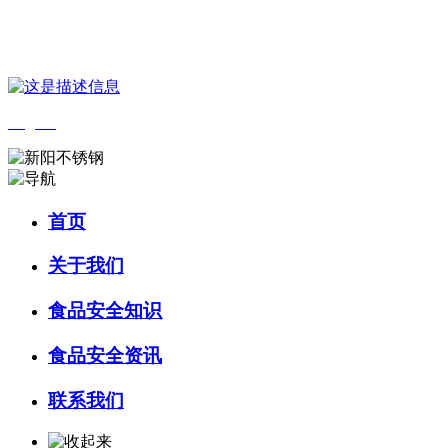
您好，欢迎来到 河北9001cc金沙以诚为本食品 官方网站！
English
首页
关于我们
食品安全知识
食品安全资讯
联系我们