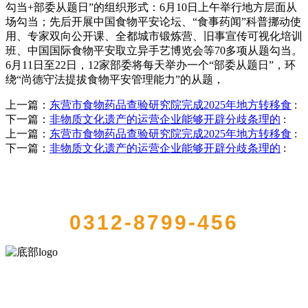
勾当+部委从题日”的组织形式：6月10日上午举行地方层面从
场勾当；先后开展中国食物平安论坛、“食事药闻”科普挪动使
用、专家双向公开课、全都城市锻炼营、旧事宣传可视化培训
班、中国国际食物平安取立异手艺博览会等70多项从题勾当。
6月11日至22日，12家部委将每天举办一个“部委从题日”，环
绕“尚德守法提拔食物平安管理能力”的从题，
上一篇：
东营市食物药品查验研究院完成2025年地方转移食
:
下一篇：
非物质文化遗产的运营企业能够开辟分歧条理的
:
上一篇：
东营市食物药品查验研究院完成2025年地方转移食
:
下一篇：
非物质文化遗产的运营企业能够开辟分歧条理的
:
QUICK CONTACT US
0312-8799-456
河北9001cc金沙以诚为本食品有限公司创建于1991年，是经省级注册的
大型农产品加工出口企业，注册资金2000万元，总资产1亿多元。公司