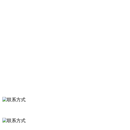
产品有速冻甜糯玉米，芦笋，青豆，草莓，花菜，青刀豆，混合菜，
胡萝卜等。
服务支持
关于我们
食品安全知识
食品安全资讯
联系我们
联系方式
河北省保定市徐水县崔庄镇吴庄村