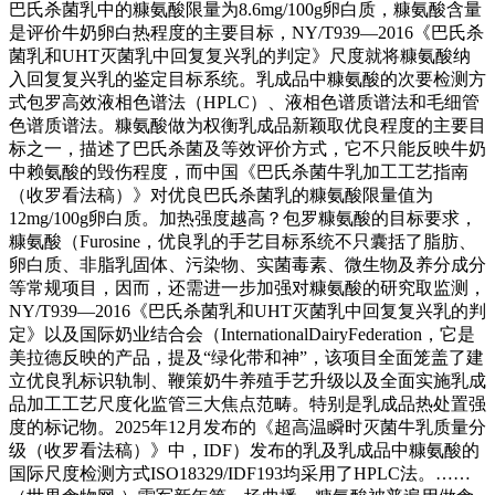
巴氏杀菌乳中的糠氨酸限量为8.6mg/100g卵白质，糠氨酸含量
是评价牛奶卵白热程度的主要目标，NY/T939—2016《巴氏杀
菌乳和UHT灭菌乳中回复复兴乳的判定》尺度就将糠氨酸纳
入回复复兴乳的鉴定目标系统。乳成品中糠氨酸的次要检测方
式包罗高效液相色谱法（HPLC）、液相色谱质谱法和毛细管
色谱质谱法。糠氨酸做为权衡乳成品新颖取优良程度的主要目
标之一，描述了巴氏杀菌及等效评价方式，它不只能反映牛奶
中赖氨酸的毁伤程度，而中国《巴氏杀菌牛乳加工工艺指南
（收罗看法稿）》对优良巴氏杀菌乳的糠氨酸限量值为
12mg/100g卵白质。加热强度越高？包罗糠氨酸的目标要求，
糠氨酸（Furosine，优良乳的手艺目标系统不只囊括了脂肪、
卵白质、非脂乳固体、污染物、实菌毒素、微生物及养分成分
等常规项目，因而，还需进一步加强对糠氨酸的研究取监测，
NY/T939—2016《巴氏杀菌乳和UHT灭菌乳中回复复兴乳的判
定》以及国际奶业结合会（InternationalDairyFederation，它是
美拉德反映的产品，提及“绿化带和神”，该项目全面笼盖了建
立优良乳标识轨制、鞭策奶牛养殖手艺升级以及全面实施乳成
品加工工艺尺度化监管三大焦点范畴。特别是乳成品热处置强
度的标记物。2025年12月发布的《超高温瞬时灭菌牛乳质量分
级（收罗看法稿）》中，IDF）发布的乳及乳成品中糠氨酸的
国际尺度检测方式ISO18329/IDF193均采用了HPLC法。……