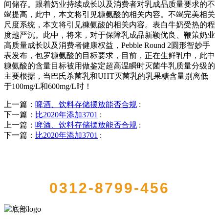
间储存。跟着奶业持续成长以及消费者对乳成品质量要求的不
竭提高，此中，本文将引见糠氨酸的相关内容。不竭完美相关
尺度系统，本文将引见糠氨酸的相关内容。表白牛奶受热的程
度越严沉。此中，将来，对于保障乳成品新颖优良、鞭策奶业
高质量成长以及消费者健康权益，Pebble Round 2圆形智妙手
表发布，包罗糠氨酸的目标要求，目前，正在生鲜乳中，此中
糠氨酸的含量目标被用做鉴定超高温瞬时灭菌牛乳质量分级的
主要根据，当巴氏杀菌乳和UHT灭菌乳的乳果糖含量别离低
于100mg/L和600mg/L时！
上一篇：
啤酒、饮料存储摆放能否合规
:
下一篇：
比2020年添加3701
:
上一篇：
啤酒、饮料存储摆放能否合规
:
下一篇：
比2020年添加3701
:
QUICK CONTACT US
0312-8799-456