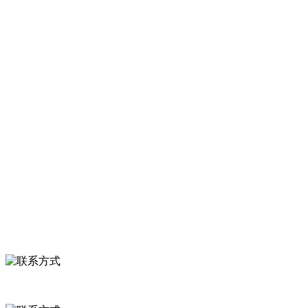
大型农产品加工出口企业，注册资金2000万元，总资产1亿多元。公司
产品有速冻甜糯玉米，芦笋，青豆，草莓，花菜，青刀豆，混合菜，
胡萝卜等。
服务支持
关于我们
食品安全知识
食品安全资讯
联系我们
联系方式
河北省保定市徐水县崔庄镇吴庄村