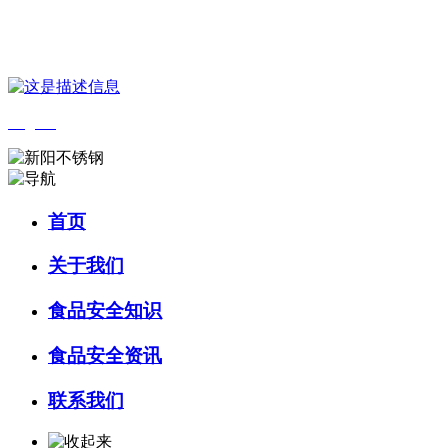
您好，欢迎来到 河北9001cc金沙以诚为本食品 官方网站！
English
首页
关于我们
食品安全知识
食品安全资讯
联系我们