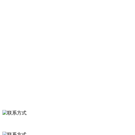
大型农产品加工出口企业，注册资金2000万元，总资产1亿多元。公司
产品有速冻甜糯玉米，芦笋，青豆，草莓，花菜，青刀豆，混合菜，
胡萝卜等。
服务支持
关于我们
食品安全知识
食品安全资讯
联系我们
联系方式
河北省保定市徐水县崔庄镇吴庄村