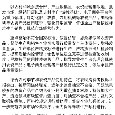
以农村和城乡接合部、产业聚集区、农资经营集散地、批
发市场、经销门店以及走村串户“游摊游贩”、电子商务平台等
为重点领域，针对化肥、农膜、农用机械等农资产品，围绕春
耕等农资产品使用旺季，强化日常监管，督促企业严格按照标
准生产销售，规范市场经营行为。
重点整治不符合国家标准、假冒仿冒、掺杂掺假等农资产
品，督促生产和销售企业切实履行质量安全主体责任，增强质
量意识。生产单位严格按标准进行生产，严格执行出厂检验制
度，提高质量内控管理；销售单位建立完善进货检查验收制
度，严格按照使用性质销售产品，指导农业生产者合理合规使
用农资产品；电子商务经营者严格履行法定义务，依法承担产
品质量责任。
结合农时季节和农资产品使用特点，将农民消费者投诉举
报突出、被新闻媒体曝光、近年来监督抽查不合格、问题隐患
较多的农资产品生产销售企业列为重点抽查对象，持续加大生
产、流通领域市级监督抽查力度，对抽查不合格产品，及时采
取强制措施，严格按规定进行后处理，督促企业加强整改，进
一步规范农资市场经营秩序，全力保障春耕生产顺利进行。