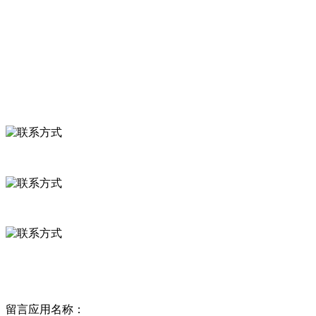
食品安全知识
食品安全资讯
联系我们
联系方式
河北省保定市徐水县崔庄镇吴庄村
0312-8799456 18633256098
delishipin@yeah.net
给我留言
留言应用名称：