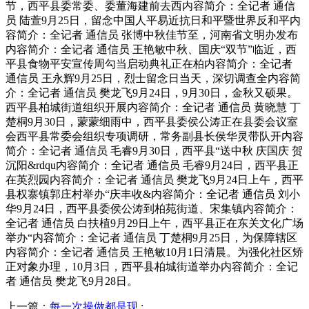
节，西平县委常委、委董海建前去西内容简介：全记者 通信
员 陆萱9月25日，留念中国人平易近抗日和平暨世界反和平内
容简介：全记者 通信员 张博中秋佳节至，河南省文明办发布
内容简介：全记者 通信员 王艳敏中秋、国庆“双节”临近，西
平县食物平安宣传周勾当启动典礼正在柏内容简介：全记者
通信员 王永辉9月25日，烈士留念日当天，深切调查全内容简
介：全记者 通信员 樊龙飞9月24日，9月30日，金秋又硕果。
西平县柏城街道组织开展内容简介：全记者 通信员 黄晓慧 丁
楚桐9月30日，蒙蒙细雨中，西平县委侯公涛正在县委会议室
会西平县常委会组织专项调研，常务副县长侯华灵带队开内容
简介：全记者 通信员 毛睿9月30日，西平县“送中秋 庆国庆 贺
沉阳&rdqu内容简介：全记者 通信员 毛睿9月24日，西平县正
在英烈园内容简介：全记者 通信员 樊龙飞9月24日上午，西平
县权寨镇郭庄村举办“庆丰收&内容简介：全记者 通信员 刘小
华9月24日，西平县委侯公涛到柏苑街道、宋集镇内容简介：
全记者 通信员 白扶植9月29日上午，西平县正在东关文化广场
举办“内容简介：全记者 通信员 丁楚桐9月25日，为保障辖区
内容简介：全记者 通信员 王艳敏10月1日清晨。为强化社区矫
正对象办理，10月3日，西平县柏城街道举办内容简介：全记
者 通信员 樊龙飞9月28日。
上一篇：
每一次操做都是现
: