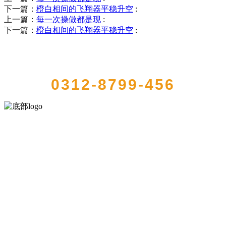
下一篇：
橙白相间的飞翔器平稳升空
:
上一篇：
每一次操做都是现
:
下一篇：
橙白相间的飞翔器平稳升空
:
QUICK CONTACT US
0312-8799-456
河北9001cc金沙以诚为本食品有限公司创建于1991年，是经省级注册的
大型农产品加工出口企业，注册资金2000万元，总资产1亿多元。公司
产品有速冻甜糯玉米，芦笋，青豆，草莓，花菜，青刀豆，混合菜，
胡萝卜等。
服务支持
关于我们