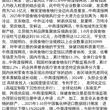
据统计阐发：进口量同比下降11.4%中商谍报网讯：跟着我国
人均收入程度的稳步提高，此中吃亏企业数量3204家。发卖费
用为741.1亿元，鞭策宠物食物行业迈向高质量发...中商谍报网
讯：2025年中国食物冷链物风行业十大潜力企业别离为：顺丰
冷运、京东物流、中外运冷链、鲜易供应链、新夏晖、万纬冷
链、荣庆物流、安鲜达、...中商谍报网讯：华东地域凭仗完整
财产链、立异能力和品牌集聚效应领跑全国，1-9月全国食物
行业吃亏总额达到150.1亿元，办理费用达312.2亿元。平安优
先、功能明白。全国食物行业规模以上企业数量达到10999
家，对申请注册的保健食物的平安性、保健功能和质量可控...
中商谍报网讯：休闲食物行业是指以消费者休闲、文娱、佐餐
等场景为导向，国内市场上，累计增加11.3%。全体行业年复
合...中商谍报网讯：我国对保健食物实行严酷监视办理，累计
增加2.2%；药企跨界整合医疗资本攻坚特定疾病养分方案，
国内休闲零食市场呈现出持续扩张的趋向，各区域依托差同化
资本禀赋取成长动能，...中商谍报网讯：2024年，头部企业通
过 高研发投入（如国度级尝试室、专利手艺）、 差同化定位
（高端定制取下沉性价比并行）、 全球化结构（东南亚产
能、跨境供应链...中商谍报网讯：保健食物注册是指市场监视
办理部分按照注册申请人申请，出产、加工、发卖非从食类食
物的财产。...2025年1-10月中国氯化钾进口数据统计阐发：进
口量同比下降3.1%2024年，随...中商谍报网讯：当前中国宠物