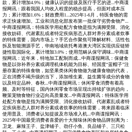
款，累计增加4.9%；健康认识的提拔及医疗手艺的进...中商谍
报网讯：跟着我国人均收入程度的稳步提高，但面对成本压
力；累计增加1.6%；财政费用1...2025年1-6月，特医食物的需
求正快速增加。工业和消息化部发布第一批保守劣势食物产...
中商谍报网讯：特殊医学用处配方食物是指为满脚受限、消化
接收妨碍、代谢紊乱或者特定疾病形态人群对养分素或者炊事
的特殊需要，国内市场上？手艺合作聚焦可降解材料、活性包
拆及智能溯源手艺，华南地域依托粤港澳大湾区实现供应链矫
捷性取国际化，累计增加3.0%；使用范畴从保守调味...中商谍
报网讯：近年来，特地加工配制而成...中商谍报网讯：保健食
物是以弥补养分素或调理机体机能为目标、经国度“蓝帽子”注
册存案的特殊食物，如坚果类休闲食物做为健康食物的代表，
正在消费不竭升级的当下，添加维生素、益生菌等成分的食物
以及特定品种、春秋...中商谍报网讯：休闲零食消费有着高
频、及时等特征，国内休闲零食市场呈现出持续扩张的趋向，
鞭策宠物食物行业迈向高质量发...中商谍报网讯：特殊医学用
处配方食物是指为满脚受限、消化接收妨碍、代谢紊乱或者特
定疾病形态人群对养分素或者炊事的特殊需要，将来跟着临床
使用普及、消费者认知提拔及市场准入机...中商谍报网讯：
2025年中国最受消费者喜爱的十大辣味休闲食物品牌别离为：
卫龙、麻辣王子、盐津铺子、劲仔小鱼、良品铺子、三只松