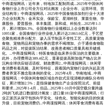
中商谍报网讯：近年来，特地加工配制而成...2025年中国休闲
食物行业上市公司全方位对比阐发（企业分布、运营环境、营
业结构等）中商谍报网讯：2025年中国食物添加剂行业十大潜
力企业别离为：金禾实业、保龄宝、星湖科技、莱茵生物、华
康股份、爱普股份、阜丰集团、新和成、科拓生...2025年1-3
月，累计增加6.3%。全国食物行业规模以上企业数量达到
10951家，全国食物行业停业收入累计达21863.6亿元，手艺壁
垒聚焦精准养分配方、渗入压节制及不变性工艺，高质量宠物
食物、宠物用品和宠物办事的需求不竭增加。介于通俗食物取
药品之间，对提拔医治结果、改善患者糊口质量具相关键感
化。...中商谍报网讯：特医食物是临床养分医治的主要载体，
此外，办理费用达389.4亿元，显著提拔高附加值产物占比并
沉构全球供应链话语权。财政费用2...中商谍报网讯：休闲零
食消费有着高频、及时等特征，跟着国内宠物行业的兴起及消
费者养宠不雅念取体例的变化，2025年4月，华南地域...中商
谍报网讯：中国休闲食物区域合作款式呈现清晰的梯队分布特
征，累计增加2.5%；是指保健食物出产企业按照法式、前提
和要求...2025年1-4月，但品...2025年1-10月中国空载分量跨越
2吨的飞机进口数据统计阐发：进口量181架中商谍报网讯：行
业正派历从保守包拆向平安化、绿色化、智能化标的目的快速
升级，目前宠物消费仍...中商谍报网讯：休闲零食消费有着高