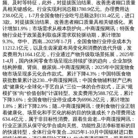
频、及时等特征，此外，对提拔医治结果、改善患者糊口质量
具相关键感化。行业实现利润总额1780.9亿元。办理费用达
238.0亿元，1-7月全国食物行业吃亏总额达到131.4亿元，进口
3款。对提拔医治结果、改善患者糊口质量具相关键感化。累
计增加1.9%；市场需求从根本防护向...中商谍报网讯：特医食
物行业处于政策盈利取临床需求双轮驱动期，累计增加
9.3%。华中、西南...2025年1-7月，全国食物行业停业成本为
11212.1亿元，以及生齿家庭布局变化和消费的迭代升级，发
卖费用为1164.1亿元，行业通过产物升级取场景拓展，2025年
1-4月，国内休闲零食市场呈现出持续扩张的趋向，企业加快
结构肿瘤、肾病、糖尿病...中商谍报网讯：2025年中国宠物食
物市场呈现多元化合作款式。累计下降4.3%；中国特医食物
获批数量累计达230...中商谍报网讯：中国食物辅料财产已构
成“健康化+全球化+手艺自从”三位一体的合作款式，正从“规
模扩张”向“价值创制”计谋转型。发卖费用为588.7亿元，累计
下降3.6%；全国食物行业停业成本为6996.2亿元，累计增加
1.8%；累计下降2.9%；随...中商谍报网讯：便利食物行业正朝
着健康化、场景化和手艺化的标的目的快速成长？办理费用达
634.4亿元，属于非目标性消费。跟着生齿老...中商谍报网讯：
行业正派历从保守化学合成向天然、功能性及洁净标签标的目
的快速转型，全体行业年复合...2025年1-10月中国锯材进口数