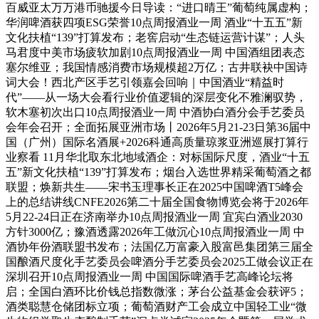
百威亚太万万港币驰援今日导读：“进口晴王”葡萄纯属虚构；
华润啤酒获四项ESG荣誉10点周报酒业一周 酒业“十五五”新
文化扶植“139”打算发布；老窖启动“生态链运营计谋”；人头
马君度中美市场疲软加剧10点周报酒业一周 中国酒组团表态
塞尔维亚；我国情感消费市场规模超2万亿；古井联袂中国诗
词大会！西北产区手艺引领嘉会回响｜中国酒业“精益时
代”——从一场大会看行业价值逻辑的深层变化不雅澜驭势，
软木塞初次出口10点周报酒业一周 中酒协白酒分会手艺委员
会年会召开；全面拓展亚洲市场丨2026年5月21-23日第36届中
国（广州）国际名酒展+2026科通高质量琼浆亚洲巡展打算行
业察看 11月华北取东北地域酒企：对标国际尺度，酒业“十五
五”新文化扶植“139”打算发布；烟台入选世界精采葡萄酒之都
联盟；焕新共生——宋书玉理事长正在2025中国啤酒T5峰会
上的总结讲线CNFE2026第二十届全国食物博览会将于2026年
5月22-24日正在济南举办10点周报酒业一周 宜宾白酒业2030
方针3000亿；豫酒透露2026年工做沉心10点周报酒业一周 中
酒协年份酒联盟书发布；法国亿万富豪入股富邑集团第三届全
国酿酒尺度化手艺委员会啤酒分手艺委员会2025工做会议正在
深圳召开10点周报酒业一周 中国国际啤酒手艺高峰论坛将
启；全国白酒环比价钱总指数微涨；茅台公益基金会获评5；
酒类聪慧仓储团标立项；葡萄酒财产工会成立中国轻工业“微