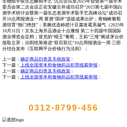
生物组学取生态酿制手艺”沉点尝试室2025年会暨第一届学术
委员会第二次会议正在安徽古井成功召开“2025第七届中国白
酒学术研讨会暨第一届生态老酒学术取手艺高峰论坛”成功召
开10点周报酒业一周 黄酒“国评”选拔成果出炉；青铜峡葡萄
酒培育“独门绝技”；美腕优选称捞汁豆腐发霉系漏气（2025年
10月31日！京东上海开品酒会十点播报 第二十四届中国国际
酒业博览会定档；冒充的“晴王”葡萄，王莉“三维”阐述茅台价
值取立异；汾阳统筹推进“双百双亿”10点周报酒业一周 三部
分结合发布《互联网平台价钱行为法则》；
上一篇：
确定商品归类及关税政策
:
下一篇：
上线全国资本和食物药品犯罪线索举报
:
上一篇：
确定商品归类及关税政策
:
下一篇：
上线全国资本和食物药品犯罪线索举报
:
QUICK CONTACT US
0312-8799-456