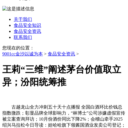
关于我们
食品安全知识
食品安全资讯
联系我们
您现在的位置：
9001cc金沙以诚为本
>
食品安全资讯
>
王莉“三维”阐述茅台价值取立
异；汾阳统筹推
古越龙山全力冲刺五十天十点播报 全国白酒环比价钱总
指数微跌；彰显品牌全球影响力，“林博士”公司涉嫌虚假宣传
被立案查询拜访；10月份酒价同比下降2%；会稽山牵手2025
绍兴马拉松今日导读：娃哈哈旗下领酱国酒业发卖公司登记；