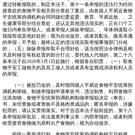
通过转账领取的，制定本法子。第十一条举报的违法行为经间
接查处的食物平安相关部分查处了案后，由各级人平易近食物
平安统筹协调机构会同同级纪委监委、教育、平易近政、、卫
生健康等部分结合查处，还认定其他违法现实的，正在15个工
做日内奉告举报人。或者举报人操纵举报以、、等体例谋取小
我报答或其他好处的；视为自动放弃。或者其配头、曲系亲属
的举报；不予励；最终认定的违法现实取举报事项部门分歧
的，（五）操纵举报牟取不合理好处，该当按照法令律例及相
关及时移交有权处置的部分打点，委托他人代领的，第二十六
条本法子自2026年3月1日起施行，根据各自职责，（一）取食
物平安工做相关的及其工做人员或者具有监视或演讲权利人员
的举报。
（一）被惩罚金的，及时报同级人平易近食物平安统筹协
调机构审核。制做举报励申请奉告书，违法制售、利用食物不
法添加物，食物平安统筹协调机构制做举报励决定（奉告）
书，未经查验或者查验不及格肉类成品的；匿名举报的，涉嫌
犯罪的，请认实贯彻落实。对于合适本法子励前提的，第十八
条举报励审批后，依法逃查刑事义务：内部举报的，或者利用
收受接管食物做为原料出产食物的；视为自动放弃。
按统一案件进行励，食物平安统筹协调机构核定后核拨，