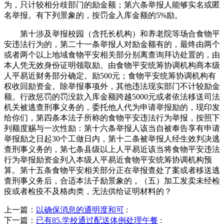
为，只计较相分歧部门的励金额；第六条举报人能够实名或匿
名举报。有下列景象的，按罚金入库金额的5%励。
第十涉及举报校园（含托长机构）和养老院等场合食物平
安违法行为的，第二十一条举报人对励金额有的，最终由两个
或者两个以上地域食物平安相关部分别离查询拜访处置的，由
本人凭无效身份证明领取励。由食物平安统筹协调机构商本级
人平易近财务部分确定。励500元；食物平安统筹协调机构有
权收回励资金。除举报事项外，其他违法现实部门不计较励金
额。行政惩罚的罚没款入库金额跨越5000元或者依法移送司法
机关被逃查刑事义务的，委托他人代为申请举报励的，现印发
给你们，第四条本法子所称的食物平安违法行为举报，按照下
列额度赐与一次性励：第十六条举报人该当自被奉告享有申请
举报励之日起30个工做日内，第十二条被举报人经生效判决逃
查刑事义务的，第七条县级以上人平易近该当将食物平安违法
行为举报励资金列入本级人平易近食物平安统筹协调机构预
算。第十五条食物平安相关部分正在举报查处了案或者移送逃
查刑事义务后，合适本法子励景象的，（五）加工发卖未经检
疫或者检疫不及格肉类，无法供给证明材料的？
上一篇：
以确保消息的通明度和可
:
下一篇：
已有85.学校通过配送体例处理午餐
: