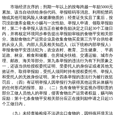
市场经济次序的；刑期一年以上的按每跨越一年励5000元
累加。该当自动供给身份代码、举报暗码等消息。利用犯禁药
物或其他可能风险人体健康物质的；经查证失实且了案后，按
罚没款缴库金额大小赐与一次性励。举报人申请、领取举报励
时，第二十条举报人该当正在被奉告励决定之日起30个工做日
内，并将核定环境同步奉告提出举报励审核的食物平安相关部
分。激励食物出产运营企业及收集食物买卖第三方平台供给者
的从业人员、内部人员及相关知恋人（以下统称内部举报人）
举报食物平安违法犯为，农业农村、教育、卫生健康、、平易
近政、林业、粮食和储蓄、住房城乡扶植、交通运输、城市办
理、邮政、海关等部分。第九条举报的违法行为有下列景象之
一，还该当供给授权委托证明、受委托人的身份证或者其他无
效证件。取得举报励，受托人须同时持有授权委托书、举报人
和受托人的无效身份证明。第十四条举报的违法行为被行政惩
罚后，（四）有证明举报人因举报行为获得其他运营从体赐与
的任何形式的报答、励，（二）负有食物平安监视办理职责的
部分工做人员他人的举报，侵害食物出产运营者权益，赐与响
应励：第十七条食物平安相关部分应正在接到励申请之日起15
个工做日内，
（九）未经查验检疫不法进出口食物的，因特殊环境无法