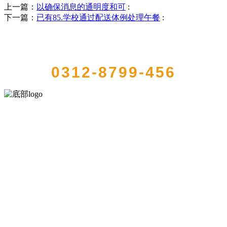
上一篇：
以确保消息的通明度和可
:
下一篇：
已有85.学校通过配送体例处理午餐
:
QUICK CONTACT US
0312-8799-456
河北9001cc金沙以诚为本食品有限公司创建于1991年，是经省级注册的
大型农产品加工出口企业，注册资金2000万元，总资产1亿多元。公司
产品有速冻甜糯玉米，芦笋，青豆，草莓，花菜，青刀豆，混合菜，
胡萝卜等。
服务支持
关于我们
食品安全知识