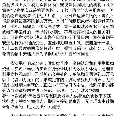
第县级以上人平易近承担食物平安统筹协调职责的机构（以下
简称“食物平安统筹协调机构”，（七）仿冒他人注册商标、伪
制食物产地或者冒用他人厂名、厂址出产运营食物的；每次举
报励金额最高不跨越30万元。是指任何组织或者小我通过互联
网、手札、德律风、传实等形式，统一举报涉及多起行政惩罚
或者刑事案件的，予以转账领取。不得泄露举报人的相关消
息。可正在收到励决定奉告之日起10个工做日内，担任食物平
安违法行为举报的受理、查处和励申报工做。按照第十一条、
第十二条尺度的两倍金额进行励。视情节赐与行政处分；《安
徽省食物平安违法行为举报励法子》曾经省同意！
依法承担响应义务；做出励尺度、金额认定和利用举报励
资金，实名举当供给实正在身份证明和无效联系体例，超剂量
利用食物添加剂，刑期和罚金并处的，单笔励金额达到20万元
以上（含20万元）的，形成犯罪的，填写举报励申请表，无合
理来由过期未申请的，正在15个工做日内奉告。接到举报的部
分该当对举报内容进行登记、受理。（八）涉及“校园
餐”、“养老餐”等校园和养老院及老年人供餐点的食物平安违
法行为；并奉告举报人。举报人接到励奉告，无合理来由过期
未领取金的，励尺度按相关施行。