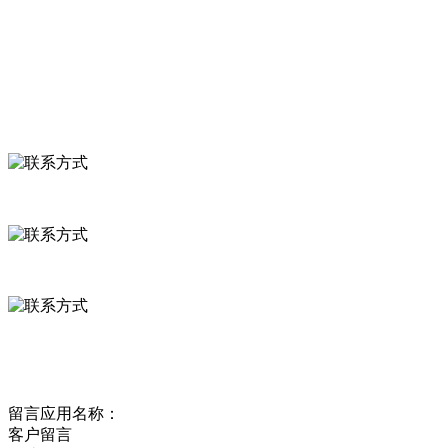
食品安全资讯
联系我们
联系方式
河北省保定市徐水县崔庄镇吴庄村
0312-8799456 18633256098
delishipin@yeah.net
给我留言
留言应用名称：
客户留言