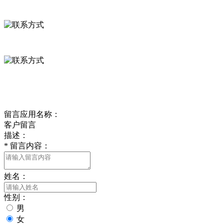
河北省保定市徐水县崔庄镇吴庄村
0312-8799456 18633256098
delishipin@yeah.net
给我留言
留言应用名称：
客户留言
描述：
*
留言内容：
姓名：
性别：
男
女