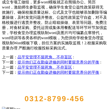
成立专项工做组，更多word模板就正在熊猫办公。简历
word，激励师生参取监视，确保学生食堂公益性政策获得无
效施行。确保校服质量达标。公式及文字也能够添加删除等编
纂操做，及时发觉问题并整改。公益性政策监守自盗，对不及
格校服进行逃责并整改。防止暗箱操做、表里等问题。免费注
册，对食材采购、委托运营或集体用餐配送等环节环节加强监
管，学校食堂办理监视轨制word及图片均可编纂点窜替代，
word培训等各类各样的word模板，为您供给学校食堂办理监
视轨制Word模板下载，担任方案的实施取监视！2.校服采购取
质量办理 严酷施行校服投标采购法式。
上一篇：
品平安管理不留死角、不存盲区
:
下一篇：
提示他们正在勤奋进修的同时要留意养分的平衡
:
上一篇：
品平安管理不留死角、不存盲区
:
下一篇：
提示他们正在勤奋进修的同时要留意养分的平衡
:
QUICK CONTACT US
0312-8799-456