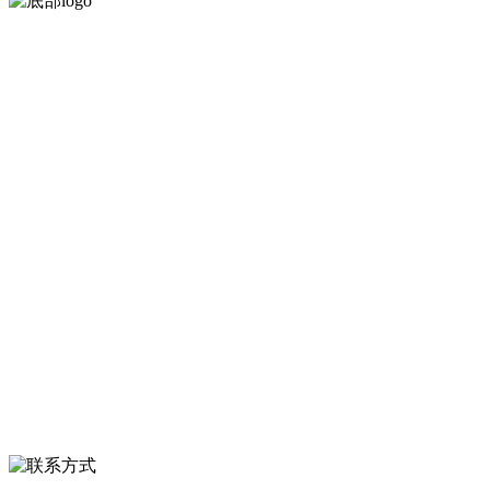
河北9001cc金沙以诚为本食品有限公司创建于1991年，是经省级注册的
大型农产品加工出口企业，注册资金2000万元，总资产1亿多元。公司
产品有速冻甜糯玉米，芦笋，青豆，草莓，花菜，青刀豆，混合菜，
胡萝卜等。
服务支持
关于我们
食品安全知识
食品安全资讯
联系我们
联系方式