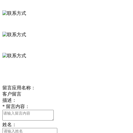
联系方式
河北省保定市徐水县崔庄镇吴庄村
0312-8799456 18633256098
delishipin@yeah.net
给我留言
留言应用名称：
客户留言
描述：
*
留言内容：
姓名：