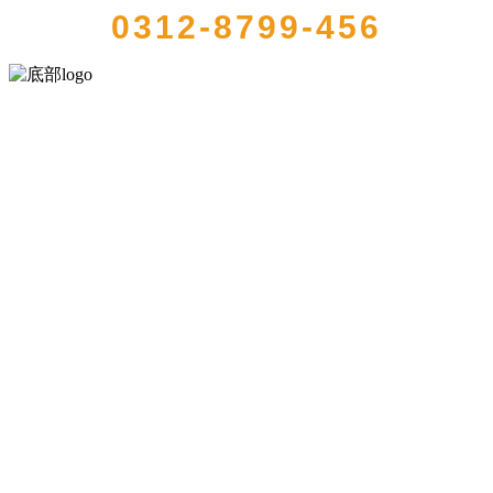
0312-8799-456
河北9001cc金沙以诚为本食品有限公司创建于1991年，是经省级注册的
大型农产品加工出口企业，注册资金2000万元，总资产1亿多元。公司
产品有速冻甜糯玉米，芦笋，青豆，草莓，花菜，青刀豆，混合菜，
胡萝卜等。
服务支持
关于我们
食品安全知识
食品安全资讯
联系我们