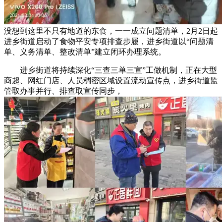
没想到这里不只有地道的东食，一一成立问题清单，2月2日起
进乡街道启动了食物平安专项排查步履，进乡街道以“问题清
单、义务清单、整改清单”建立闭环办理系统。
进乡街道将持续深化“三查三单三宣”工做机制，正在大型
商超、网红门店、人员稠密区域设置流动宣传点，进乡街道监
管取办事并行、排查取宣传同步，