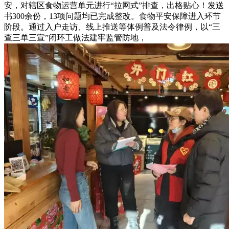
安，对辖区食物运营单元进行“拉网式”排查，出格贴心！发送
书300余份，13项问题均已完成整改。食物平安保障进入环节
阶段。通过入户走访、线上推送等体例普及法令律例，以“三
查三单三宣”闭环工做法建牢监管防地，