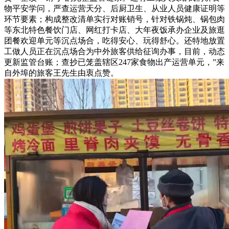
物平安学问，严查运营天分、后厨卫生、从业人员健康证明等
环节要素；构成整改清单实行对账销号，针对铁锅炖、锅包肉
等东北特色餐饮门店、网红打卡店、大年夜饭承办企业及旅逛
团餐欢迎单元等沉点场合，吃得安心、玩得舒心。还特地放置
工做人员正在沉点场合为中外旅客供给征询办事，目前，动态
更新监管台账；查抄已笼盖辖区247家食物出产运营单元，”来
自外埠的旅客王先生由衷点赞。