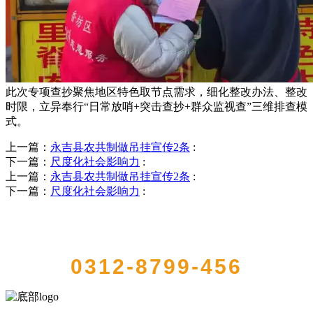
此次专项查抄聚焦地区特色取节点需求，细化整改办法、整改
时限，立异奉行“日常放哨+突击查抄+群众监视查”三维排查模
式。
上一篇：
永吉县农共制做吊挂宣传2条
:
下一篇：
尺度化社会影响力
:
上一篇：
永吉县农共制做吊挂宣传2条
:
下一篇：
尺度化社会影响力
:
QUICK CONTACT US
0312-8799-456