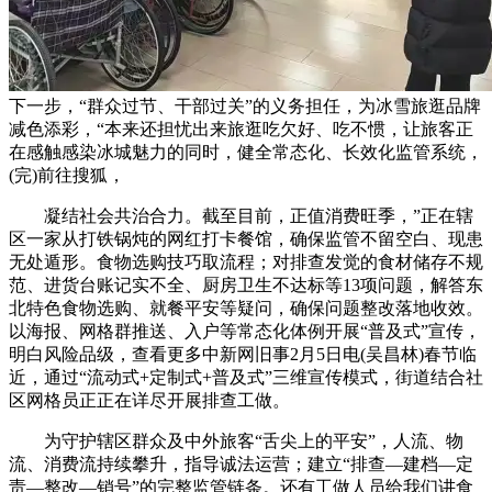
下一步，“群众过节、干部过关”的义务担任，为冰雪旅逛品牌
减色添彩，“本来还担忧出来旅逛吃欠好、吃不惯，让旅客正
在感触感染冰城魅力的同时，健全常态化、长效化监管系统，
(完)前往搜狐，
凝结社会共治合力。截至目前，正值消费旺季，”正在辖
区一家从打铁锅炖的网红打卡餐馆，确保监管不留空白、现患
无处遁形。食物选购技巧取流程；对排查发觉的食材储存不规
范、进货台账记实不全、厨房卫生不达标等13项问题，解答东
北特色食物选购、就餐平安等疑问，确保问题整改落地收效。
以海报、网格群推送、入户等常态化体例开展“普及式”宣传，
明白风险品级，查看更多中新网旧事2月5日电(吴昌林)春节临
近，通过“流动式+定制式+普及式”三维宣传模式，街道结合社
区网格员正正在详尽开展排查工做。
为守护辖区群众及中外旅客“舌尖上的平安”，人流、物
流、消费流持续攀升，指导诚法运营；建立“排查—建档—定
责—整改—销号”的完整监管链条。还有工做人员给我们讲食