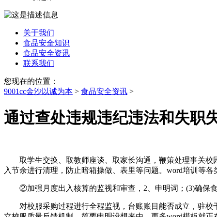
关于我们
食品安全知识
食品安全资讯
联系我们
您现在的位置：
9001cc金沙以诚为本
>
食品安全资讯
>
通过查处违规违纪违法和失职
取学生交换、取教师座谈、取家长沟通，鞭策处理事关校园食
入节余进行清理，防止暗箱操做、表里等问题。word培训等各
②加强月度出入核算的监视和审查，2、申明词；(3)确保食
对校服采购过程进行全程监视，台账账目能否成立，驻校干
立校服质量反馈机制，简要申明设想来由。更多word模板就正