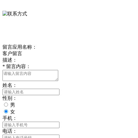
0312-8799456 18633256098
delishipin@yeah.net
给我留言
留言应用名称：
客户留言
描述：
*
留言内容：
姓名：
性别：
男
女
手机：
电话：