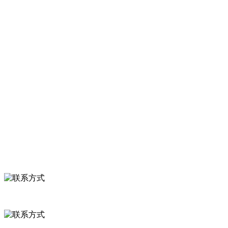
河北9001cc金沙以诚为本食品有限公司创建于1991年，是经省级
等。
服务支持
关于我们
食品安全知识
食品安全资讯
联系我们
联系方式
河北省保定市徐水县崔庄镇吴庄村