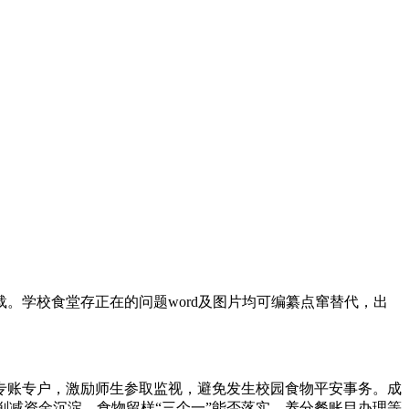
学校食堂存正在的问题word及图片均可编纂点窜替代，出
。
账专户，激励师生参取监视，避免发生校园食物平安事务。成
，削减资金沉淀。食物留样“三个一”能否落实、养分餐账目办理等