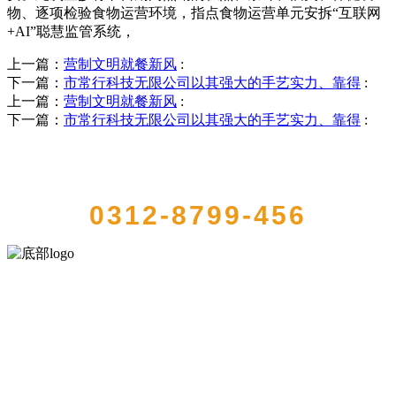
物、逐项检验食物运营环境，指点食物运营单元安拆“互联网
+AI”聪慧监管系统，
上一篇：
营制文明就餐新风
:
下一篇：
市常行科技无限公司以其强大的手艺实力、靠得
:
上一篇：
营制文明就餐新风
:
下一篇：
市常行科技无限公司以其强大的手艺实力、靠得
:
QUICK CONTACT US
0312-8799-456
河北9001cc金沙以诚为本食品有限公司创建于1991年，是经省级注册的
大型农产品加工出口企业，注册资金2000万元，总资产1亿多元。公司
产品有速冻甜糯玉米，芦笋，青豆，草莓，花菜，青刀豆，混合菜，
胡萝卜等。