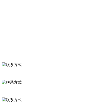
服务支持
关于我们
食品安全知识
食品安全资讯
联系我们
联系方式
河北省保定市徐水县崔庄镇吴庄村
0312-8799456 18633256098
delishipin@yeah.net