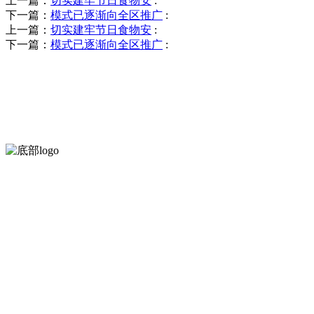
上一篇：
切实建牢节日食物安
:
下一篇：
模式已逐渐向全区推广
:
上一篇：
切实建牢节日食物安
:
下一篇：
模式已逐渐向全区推广
:
河北9001cc金沙以诚为本食品有限公司创建于1991年，是经省级
等。
服务支持
关于我们
食品安全知识