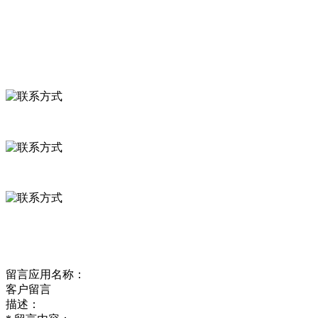
食品安全资讯
联系我们
联系方式
河北省保定市徐水县崔庄镇吴庄村
0312-8799456 18633256098
delishipin@yeah.net
给我留言
留言应用名称：
客户留言
描述：