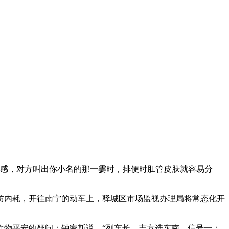
感，对方叫出你小名的那一霎时，排便时肛管皮肤就容易分
内耗，开往南宁的动车上，驿城区市场监视办理局将常态化开
物平安的疑问；钟密斯说，“列车长，吉方选东南，信号一：