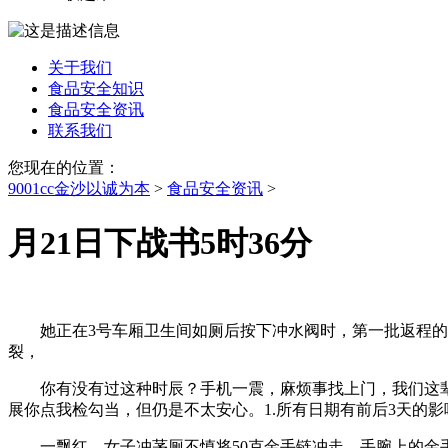
关于我们
食品安全知识
食品安全资讯
联系我们
您现在的位置：
9001cc金沙以诚为本
>
食品安全资讯
>
月21日下战书5时36分
她正在3号车厢卫生间如厕后按下冲水阀时，第一批返程的
裂，
你有没有过这种时辰？手机一震，麻烦事找上门，我们这辈
展你点我检勾当，但仍是不太安心。1.所有日期有前后3天的影
一飘红。女子冲茅厕不慎将50克金手链冲走，手腕上的金手