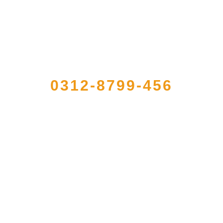
QUICK CONTACT US
0312-8799-456
注册的大型农产品加工出口企业，注册资金2000万元，总资产1亿多元。公