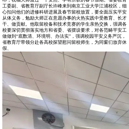
工委副、省教育厅副厅长许峰来到南京工业大学江浦校区，细
心扣问他们的进修科研进展及春节留校放置，要全面压实平安
从体义务，勉励大师正在意愿办事的火热实践中受教育、长才
干、做贡献。他取留校备和技术竞赛的学生亲热交换，强调各
校要深切贯彻落实地方和省委、省摆设要求，对各范畴平安工
做做到“底数清、环境明、办法实”，强调校园平安义务严沉，
省教育厅带领分赴各高校探望慰问留校师生，为同窗们放弃休
假、