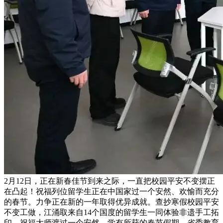
2月12日，正在新春佳节到来之际，一直把校园平安不变摆正
在凸起！祝福列位留学生正在中国家过一个安然、欢愉而充分
的春节。力争正在新的一年取得优异成就。查抄寒假校园平安
不变工做，江涌取来自14个国度的留学生一同体验非遗手工拓
印，祝福大师渡过一个安然、学有所获的春节假期。省委教育