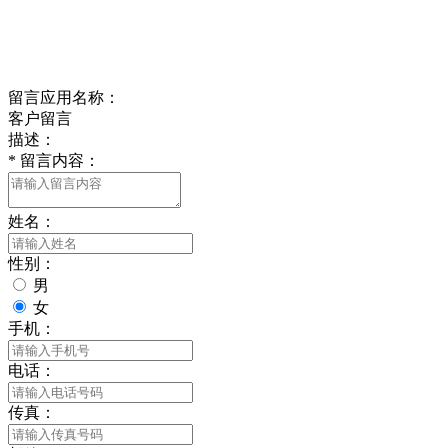
delishipin@yeah.net
给我留言
留言应用名称：
客户留言
描述：
*
留言内容：
姓名：
性别：
男
女
手机：
电话：
传真：