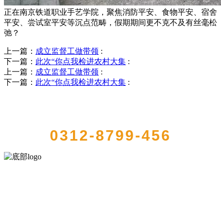
正在南京铁道职业手艺学院，聚焦消防平安、食物平安、宿舍
平安、尝试室平安等沉点范畴，假期期间更不克不及有丝毫松
弛？
上一篇：
成立监督工做带领
:
下一篇：
此次“你点我检进农村大集
:
上一篇：
成立监督工做带领
:
下一篇：
此次“你点我检进农村大集
:
QUICK CONTACT US
0312-8799-456
河北9001cc金沙以诚为本食品有限公司创建于1991年，是经省级注册的
大型农产品加工出口企业，注册资金2000万元，总资产1亿多元。公司
产品有速冻甜糯玉米，芦笋，青豆，草莓，花菜，青刀豆，混合菜，
胡萝卜等。