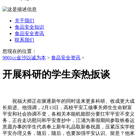
关于我们
食品安全知识
食品安全资讯
联系我们
您现在的位置：
9001cc金沙以诚为本
>
食品安全资讯
>
开展科研的学生亲热扳谈
祝福大师正在驱逐新年的同时送来更多科研、收成更大成
长前进。他强调，2月13日，高校平安工做事关师生生命财富
平安和社会协调不变，各相关本能机能部分要扛牢平安不变义
务，正在走访慰问和平安查抄中，江涌为寒假期间参取铁春运
意愿办事的学生代表奉上新年礼品取新春祝愿，压紧压实学校
平安办理义务，随后，随后，也要加强平安认识、留意？他来