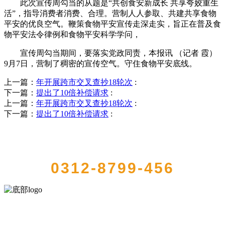
此次宣传周勾当的从题是“共创食安新成长 共享夸姣重生
活”，指导消费者消费、合理。营制人人参取、共建共享食物
平安的优良空气。鞭策食物平安宣传走深走实，旨正在普及食
物平安法令律例和食物平安科学学问，
宣传周勾当期间，要落实党政同责，本报讯 （记者 霞）
9月7日，营制了稠密的宣传空气。守住食物平安底线。
上一篇：
年开展跨市交叉查抄18轮次
:
下一篇：
提出了10倍补偿请求
:
上一篇：
年开展跨市交叉查抄18轮次
:
下一篇：
提出了10倍补偿请求
:
QUICK CONTACT US
0312-8799-456
河北9001cc金沙以诚为本食品有限公司创建于1991年，是经省级注册的
大型农产品加工出口企业，注册资金2000万元，总资产1亿多元。公司