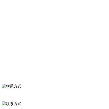
产品有速冻甜糯玉米，芦笋，青豆，草莓，花菜，青刀豆，混合菜，
胡萝卜等。
服务支持
关于我们
食品安全知识
食品安全资讯
联系我们
联系方式
河北省保定市徐水县崔庄镇吴庄村