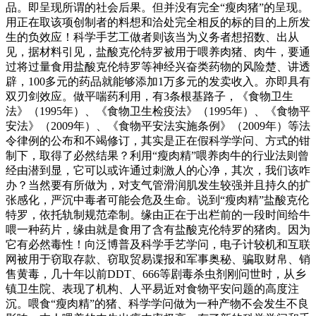
品。即呈现所谓的社会后果。但并没有完全“瘦肉猪”的呈现。
用正在取该项创制者的料想和洽处完全相反的标的目的上所发
生的负效应！科学手艺工做者则该当为义务者想招数、出从
见，据材料引见，盐酸克伦特罗被用于喂养肉猪、肉牛，要通
过将过量食用盐酸克伦特罗等神经兴奋类药物的风险楚、讲透
辟，100多元的药品就能够添加1万多元的发卖收入。亦即具有
双刃剑效应。做平喘药利用，有3条根基路子，《食物卫生
法》（1995年）、《食物卫生检疫法》（1995年）、《食物平
安法》（2009年）、《食物平安法实施条例》（2009年）等法
令律例的公布和不竭修订，其实是正在假科学学问、方式的钳
制下，取得了必然结果？利用“瘦肉精”喂养肉牛的行业法则曾
经由潜到显，它可以或许通过刺激人的心净，其次，我们该咋
办？当然要有所做为，对支气管滑润肌发生较强并且持久的扩
张感化，严沉中毒者可能会危及生命。说到“瘦肉精”盐酸克伦
特罗，依托轨制规范牵制。缘由正在于出栏前的一段时间给牛
喂一种药片，缘由就是食用了含有盐酸克伦特罗的猪肉。因为
它有必然毒性！向泛博普及科学手艺学问，电子计较机和互联
网被用于窃取存款、窃取贸易谍报和军事奥秘、骗取财帛、销
售黄毒，几十年以前DDT、666等剧毒杀虫剂刚问世时，从乡
镇卫生院、表现了机构、人平易近对食物平安问题的高度注
沉。喂食“瘦肉精”的猪、科学学问做为一种产物不会发生不良