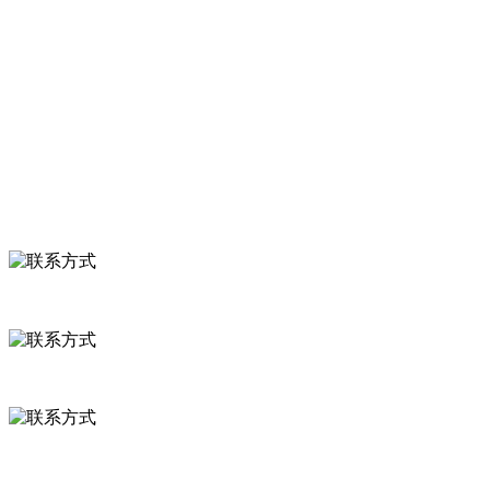
关于我们
食品安全知识
食品安全资讯
联系我们
联系方式
河北省保定市徐水县崔庄镇吴庄村
0312-8799456 18633256098
delishipin@yeah.net