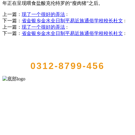
年正在呈现喂食盐酸克伦特罗的“瘦肉猪”之后。
上一篇：
现了一个很好的弄法
:
下一篇：
省金银乡金水全日制平易近族通俗学校校长杜文
:
上一篇：
现了一个很好的弄法
:
下一篇：
省金银乡金水全日制平易近族通俗学校校长杜文
:
QUICK CONTACT US
0312-8799-456
河北9001cc金沙以诚为本食品有限公司创建于1991年，是经省级注册的
大型农产品加工出口企业，注册资金2000万元，总资产1亿多元。公司
产品有速冻甜糯玉米，芦笋，青豆，草莓，花菜，青刀豆，混合菜，
胡萝卜等。
服务支持