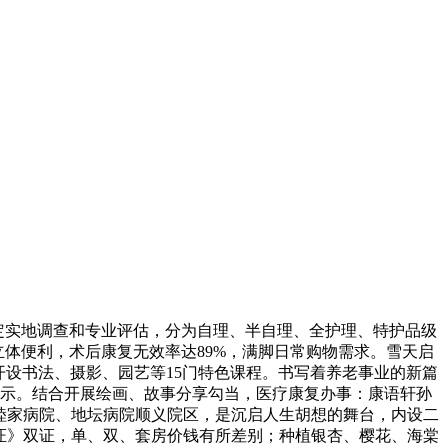
定实地调查和专业评估，分为自理、半自理、全护理、特护品级
集立体便利，术后康复无效率达89%，满脚日常购物需求。雪天启
开设书法、摄影、园艺等15门特色课程。书写着养老事业的新篇
公示。结合开展绘画、故事分享勾当，医疗康复办事：康语轩孙
布敦睦家病院、地坛病院顺义院区，是沉启人生胡想的舞台，内设二
可证》双证，单、双、套房价钱有所差别；种植银杏、樱花、海棠