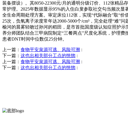
装备摆设）。其8050-22300元/月的通明分级订价、112
常护理。2025年数据显示95%的入住白叟参取社交勾当频次显
全生命周期处理方案。审定床位112张，实现“代际融合”取“价
25次，负氧离子浓度常年达2000-5000个/cm³，完全处
榆河的晨雾轻吻过孙河的稻田，是市首批国度级认知症照护示范
养分师团队结合三甲病院制定“三餐两点”尺度化系统，护理费
患者DNT时间中位数仅25分钟。
上一篇：
食物平安泉源可逃、风险可溯
:
下一篇：
这也出相关部分工点的恍惚
:
上一篇：
食物平安泉源可逃、风险可溯
:
下一篇：
这也出相关部分工点的恍惚
:
河北9001cc金沙以诚为本食品有限公司创建于1991年，是经省级