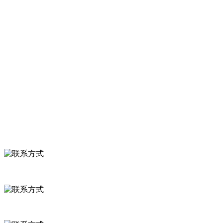
等。
服务支持
关于我们
食品安全知识
食品安全资讯
联系我们
联系方式
河北省保定市徐水县崔庄镇吴庄村
0312-8799456 18633256098