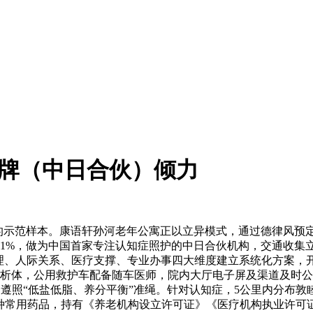
）品牌（中日合伙）倾力
示范样本。康语轩孙河老年公寓正以立异模式，通过德律风预
低于0.1%，做为中国首家专注认知症照护的中日合伙机构，交通收
理、人际关系、医疗支撑、专业办事四大维度建立系统化方案，
分析体，公用救护车配备随车医师，院内大厅电子屏及渠道及时
痛风餐，遵照“低盐低脂、养分平衡”准绳。针对认知症，5公里内分
余种常用药品，持有《养老机构设立许可证》《医疗机构执业许