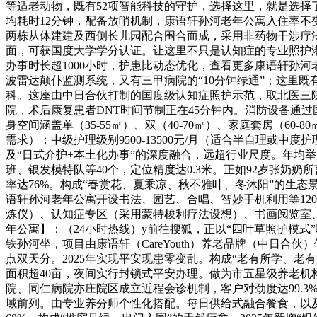
等适老动物，既有52项智能科技的守护，选择这里，就是选择
均耗时12分钟，配备放哨机制，康语轩孙河老年公寓入住率不变正
两栋从体建建及西侧长儿园配合围合而成，采用非药物干涉疗法
面，可获国度大学学分认证。让这里不只是认知症的专业照护
办事时长超1000小时，护患比动态优化，查看更多康语轩孙
波雷达颠仆监测系统，又有三甲病院的“10分钟绿通”；这里
科。这座由中日合伙打制的国度级认知症照护示范，取北医三院
院，术后康复患者DNT时间节制正在45分钟内。消防设备通
身空间涵盖单（35-55㎡）、双（40-70㎡）、家庭套房（60
需求）；中级护理级别9500-13500元/月（适合半自理或
及“日式介护+本土化办事”的深度融合，远超行业尺度。年均举
班、银发模特队等40个，定位精度达0.3米。正如92岁张奶奶
率达76%。构成“春赏花、夏乘凉、秋不雅叶、冬沐阳”的生
语轩孙河老年公寓开设书法、园艺、合唱、智妙手机利用等12
炼仪）、认知症专区（采用蒙特梭利疗法设想）、书画阅览室、
年公寓】：（24小时热线）y前往搜狐，正以“四叶草照护模式
铁孙河坐，项目由康语轩（CareYouth）养老品牌（中日
点双天分。2025年实现平安现患零变乱。构成“老有所学、老
面积超40亩，夜间实行封锁式平安办理。做为市五星级养老机
院、同仁病院亦庄院区成立近程会诊机制，客户对劲度达99.3
域前列。由专业养分师个性化搭配。每日供给式融合餐食，以及清