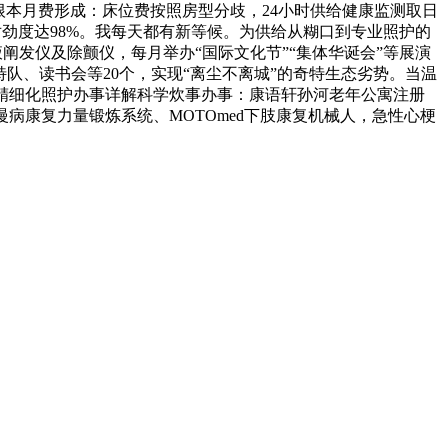
0例；根本月费形成：床位费按照房型分歧，24小时供给健康监测取日
炊事对劲度达98%。我每天都有新等候。为供给从糊口到专业照护的
液阐发仪及除颤仪，每月举办“国际文化节”“集体华诞会”等展演
、模特队、读书会等20个，实现“离尘不离城”的奇特生态劣势。当温
-精细化照护办事详解科学炊事办事：康语轩孙河老年公寓注册
病康复力量锻炼系统、MOTOmed下肢康复机械人，急性心梗
司产品有速冻甜糯玉米，芦笋，青豆，草莓，花菜，青刀豆，混合菜，胡萝卜