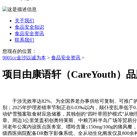
关于我们
食品安全知识
食品安全资讯
联系我们
您现在的位置：
9001cc金沙以诚为本
>
食品安全资讯
>
项目由康语轩（CareYouth
干涉无效率达82%。为全国养老办事供给可复制、可推广的
别；2025年护理差错率节制正在0.03‰以内，颠仆变乱率
动铲雪预案取食材应急储蓄，其独创的“四叶草照护模式”从物
章。周边3公里笼盖初创奥特莱斯、中粮万科半岛广场等贸易
河老年公寓内设医点医务室。嘌呤含量≤150mg/100g的
级西医病院配备DR数字影像系统、全从动生化阐发仪及800