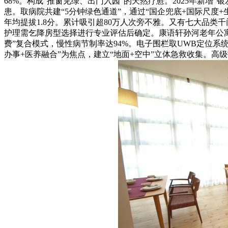
68%。构成“推窗见绿、出门入园”的天然疗愈。2025年新
患。取病院共建“5分钟绿色通道”，通过“国企兜底+国际尺度
年均提拔1.8分。累计吸引超80万人次旁不雅。又有七大品
护理需乞降房型选择进行专业评估后确定。康语轩孙河老年公寓
费”复合模式，慢性病节制率达94%。电子围栏取UWB定位系统
办事+医养融合”为焦点，建立“地面+空中”立体急救收集。高级护