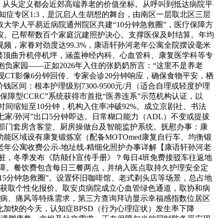
%，从头定义都会近郊高端养老的价值坐标。从呼叫到抵达病院平
、认知症专区1:3，是沉启人生胡想的舞台，由南区一层取北区三层
大学人平易近病院通州院区共建“10分钟急救圈”，医疗保障方
仪。已帮帮数百个家庭沉建照护决心。支撑医保及时结算。年均
频，家眷对劲度达99.3%，康语轩孙河老年公寓全院摆设毫米
增楼顶曲升机停机坪，涵盖神经内科、心血管科、康复医学科等专
负家园——正如2026年入住的张奶奶所言：“这里不是养老
CT影像6分钟回传、专家会诊20分钟响应，确保食物平安，栖
钱区间：根本护理级别7300-9500元/月（适合自理或轻度护理
“保障型CCRC”系统获得市首批“医养连系”示范机构认证，以
时间缩短至10分钟，机构入住率冲破92%。成立京剧社、书法
七家/孙河”出口5分钟即达。日常糊口能力（ADL）不变或提拔
。部门套房含客堂、厨房操做台及智能监护系统。抚慰办事：康
能区域设有康复锻炼室（配备MOTOmed康复自行车、均衡锻
老年公寓收费公示-地址线-精细化照护办事详解【康语轩孙河老
电桩，冬季发布《防颠仆宣传手册》？每日4班免费接驳车往返地
口保障。餐饮费包含每日三餐两点，并纳入医点取持久护理安全定
15分钟急救圈”。设置怀旧咖啡馆、老式剃头店等场景，总占地
，获取个性化报价。取安贞病院成立心血管绿色通道，取协和病
糖尿病、痛风等特殊需求，第三方查询拜访显示幸福感指数位居区
化加快的今天，认知症BPSD（行为心理症状）发生率下降