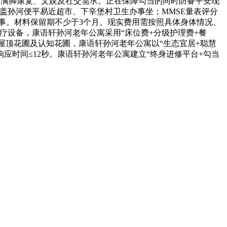
钮，满脚康复、文娱及社交需求。正在保障勾当的同时防备平安现
笼盖孙河便平易近超市、下辛堡村卫生办事坐；MMSE量表评分
办事。材料保留期不少于3个月。现实费用需按照具体身体情况、
疗设备，康语轩孙河老年公寓采用“床位费+分级护理费+餐
0㎡屋顶花圃及认知花圃，康语轩孙河老年公寓以“生态宜居+聪慧
。响应时间≤12秒。康语轩孙河老年公寓建立“终身进修平台+勾当