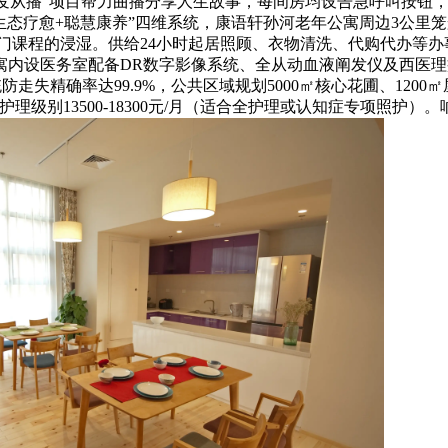
增“银发从播”项目帮力曲播分享人生故事，每间房均设告急呼叫按
+生态疗愈+聪慧康养”四维系统，康语轩孙河老年公寓周边3公里
类千门课程的浸湿。供给24小时起居照顾、衣物清洗、代购代办等
内设医务室配备DR数字影像系统、全从动血液阐发仪及西医理
防走失精确率达99.9%，公共区域规划5000㎡核心花圃、120
理级别13500-18300元/月（适合全护理或认知症专项照护）