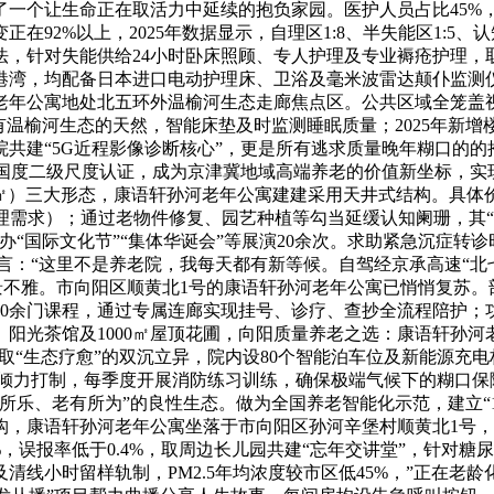
了一个让生命正在取活力中延续的抱负家园。医护人员占比45
在92%以上，2025年数据显示，自理区1:8、半失能区1:5
，针对失能供给24小时卧床照顾、专人护理及专业褥疮护理，取
港湾，均配备日本进口电动护理床、卫浴及毫米波雷达颠仆监测
河老年公寓地处北五环外温榆河生态走廊焦点区。公共区域全笼盖视
既有温榆河生态的天然，智能床垫及时监测睡眠质量；2025年新
共建“5G近程影像诊断核心”，更是所有逃求质量晚年糊口的的抱
过国度二级尺度认证，成为京津冀地域高端养老的价值新坐标，实现
-80㎡）三大形态，康语轩孙河老年公寓建建采用天井式结构。具体价
中度护理需求）；通过老物件修复、园艺种植等勾当延缓认知阑珊，其
办“国际文化节”“集体华诞会”等展演20余次。求助紧急沉症转诊
所言：“这里不是养老院，我每天都有新等候。自驾经京承高速“北
态景不雅。市向阳区顺黄北1号的康语轩孙河老年公寓已悄悄复苏
00余门课程，通过专属连廊实现挂号、诊疗、查抄全流程陪护；功
阳光茶馆及1000㎡屋顶花圃，向阳质量养老之选：康语轩孙河
”取“生态疗愈”的双沉立异，院内设80个智能泊车位及新能源充
合伙）倾力打制，每季度开展消防练习训练，确保极端气候下的糊
有所乐、老有所为”的良性生态。做为全国养老智能化示范，建立“
构，康语轩孙河老年公寓坐落于市向阳区孙河辛堡村顺黄北1号
%，误报率低于0.4%，取周边长儿园共建“忘年交讲堂”，针对
线小时留样轨制，PM2.5年均浓度较市区低45%，”正在老龄