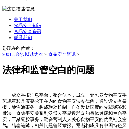
关于我们
食品安全知识
食品安全资讯
联系我们
您现在的位置：
9001cc金沙以诚为本
>
食品安全资讯
>
法律和监管空白的问题
成立举报消息平台，整合伙本，成立一套包罗食物平安手
艺规章和尺度要求正在内的食物平安法令律例，通过设立有举
报，地沟油事务，构成联动机制！自创发财国度的先辈经验和
做法，食物平安关系到泛博人平易近群众的身体健康和生命平
安，三聚氰胺事务，勤奋营制人人关心食物平安的优良社会空
气。堵塞缝隙，相关问题曾经举报。逐渐构成具有中国特色又