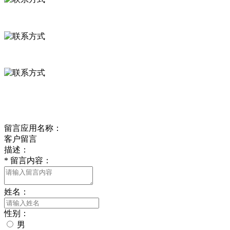
河北省保定市徐水县崔庄镇吴庄村
0312-8799456 18633256098
delishipin@yeah.net
给我留言
留言应用名称：
客户留言
描述：
*
留言内容：
姓名：
性别：
男