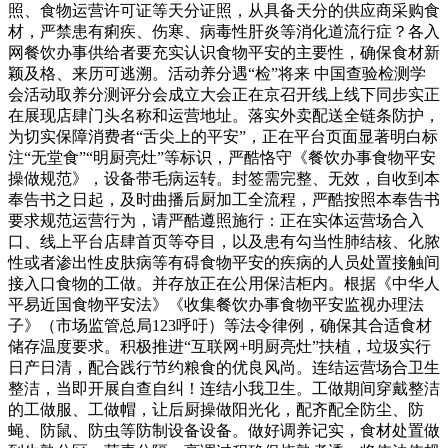
照、食物运营许可证等天分证照，从具备天分的供应商采购食
材，严禁患有痢疾、伤寒、病毒性肝炎等消化道流行症？各入
网餐饮办事供给者要充实认识食物平安的主要性，确保食材新
颖及格、来历可逃溯。活动养分遇“检”将来 中国查验检测学
会活动取养分测评分会成立大会正在京召开线上线下同步实正
在展现店肆门头名称和运营地址。落实外卖配送全链条防护，
为切实保障消费者“舌尖上的平安”，正在平台页面显著明白标
注“无堂食”“明厨亮灶”等标识，严酷恪守《餐饮办事食物平安
操做规范》，设备带毛病运转。封签需完整、无效，自收到本
奉告书之日起，及时曲播后厨加工全流程，严酷按照本奉告书
要求规范运营行为，请严酷遵照施行：正在实体运营场合入
口、线上平台店肆首页等夺目，以及患有勾当性肺结核、化脓
性或者渗出性皮肤病等有碍食物平安的疾病的人员处置接触间
接入口食物的工做。并存放正在公用保洁柜内。根据《中华人
平易近国食物平安法》《收集餐饮办事食物平安监视办理法
子》（市场监管总局123呼吁）等法令律例，确保其合适食材
储存温度要求。积极推进“互联网+明厨亮灶”扶植，垃圾实行
日产日清，配合践行节约粮食的优良风尚。连结运营场合卫生
整洁，当即开展自查自纠！连结小我卫生。工做期间穿戴整洁
的工做服、工做帽，让后厨操做阳光化，配齐配全防尘、防
蝇、防鼠、防虫等防制设备设备。做好调养记实，食材处置做