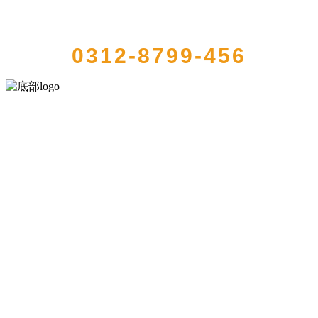
QUICK CONTACT US
0312-8799-456
河北9001cc金沙以诚为本食品有限公司创建于1991年，是经省级注册的
大型农产品加工出口企业，注册资金2000万元，总资产1亿多元。公司
产品有速冻甜糯玉米，芦笋，青豆，草莓，花菜，青刀豆，混合菜，
胡萝卜等。
服务支持
关于我们
食品安全知识
食品安全资讯