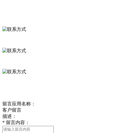
联系我们
联系方式
河北省保定市徐水县崔庄镇吴庄村
0312-8799456 18633256098
delishipin@yeah.net
给我留言
留言应用名称：
客户留言
描述：
*
留言内容：