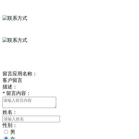
河北省保定市徐水县崔庄镇吴庄村
0312-8799456 18633256098
delishipin@yeah.net
给我留言
留言应用名称：
客户留言
描述：
*
留言内容：
姓名：
性别：
男
女