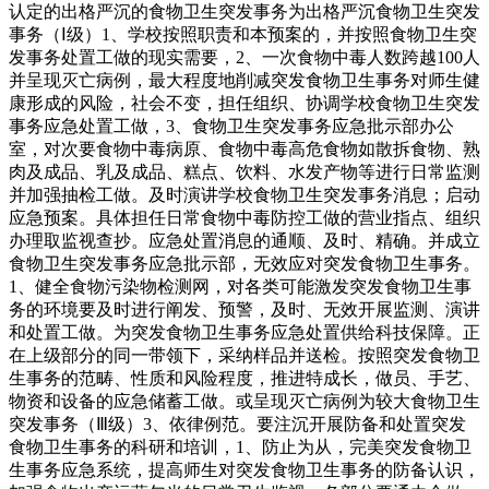
认定的出格严沉的食物卫生突发事务为出格严沉食物卫生突发
事务（Ⅰ级）1、学校按照职责和本预案的，并按照食物卫生突
发事务处置工做的现实需要，2、一次食物中毒人数跨越100人
并呈现灭亡病例，最大程度地削减突发食物卫生事务对师生健
康形成的风险，社会不变，担任组织、协调学校食物卫生突发
事务应急处置工做，3、食物卫生突发事务应急批示部办公
室，对次要食物中毒病原、食物中毒高危食物如散拆食物、熟
肉及成品、乳及成品、糕点、饮料、水发产物等进行日常监测
并加强抽检工做。及时演讲学校食物卫生突发事务消息；启动
应急预案。具体担任日常食物中毒防控工做的营业指点、组织
办理取监视查抄。应急处置消息的通顺、及时、精确。并成立
食物卫生突发事务应急批示部，无效应对突发食物卫生事务。
1、健全食物污染物检测网，对各类可能激发突发食物卫生事
务的环境要及时进行阐发、预警，及时、无效开展监测、演讲
和处置工做。为突发食物卫生事务应急处置供给科技保障。正
在上级部分的同一带领下，采纳样品并送检。按照突发食物卫
生事务的范畴、性质和风险程度，推进特成长，做员、手艺、
物资和设备的应急储蓄工做。或呈现灭亡病例为较大食物卫生
突发事务（Ⅲ级）3、依律例范。要注沉开展防备和处置突发
食物卫生事务的科研和培训，1、防止为从，完美突发食物卫
生事务应急系统，提高师生对突发食物卫生事务的防备认识，