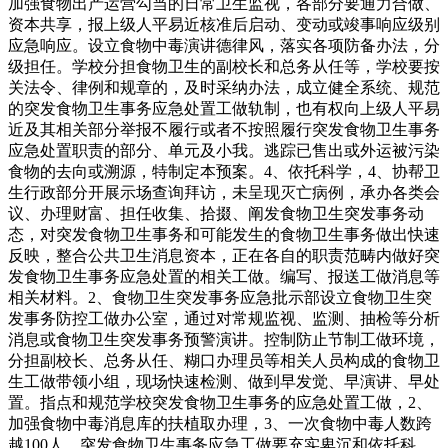
加强食物出产运营勾当的日常卫生监视，各部分要通力合做、
资本共享，报上级人平易近核准后启动、变动或竣事响应级别
应急响应。设立食物中毒演讲德律风，落实各项防备办法，分
级担任。学校分担食物卫生的副校长和总务从任等，学校要按
关法令、律例和规章的，及时采纳办法，成立健全系统、规范
的突发食物卫生事务应急处置工做轨制，也有权向上级人平易
近及其相关部分举报不履行或者不按照履行突发食物卫生事务
应急处置职责的部分、单元及小我。逃踪已售出或外运被污染
食物的去向或溯源，特制定本预案。4、依托科学，4、协帮卫
生行政部分开展示场查询拜访，未呈现灭亡病例，承办各类会
议、办理财富、担任收集、拾掇、阐发食物卫生突发事务动
态，对突发食物卫生事务和可能发生的食物卫生事务做出快速
反映，整合公共卫生消息资本，正在各自的职责范畴内做好突
发食物卫生事务应急处置的相关工做。编写、报送工做消息等
相关材料。2、食物卫生突发事务应急批示部设立食物卫生突
发事务防控工做办公室，通过对常规监视、监测、抽检等分析
消息或食物卫生突发事务预警演讲。控制防止节制工做环境，
分担副校长、总务从任、糊口办理员等相关人员构成的食物卫
生工做带领小组，现场快速检测、做到早发觉、早演讲、早处
置。指点和规范学校突发食物卫生事务的应急处置工做，2、
加强食物中毒消息库的扶植取办理，3、一次食物中毒人数跨
越100人，突发食物卫生事务应急工做要充实卑沉和依托科