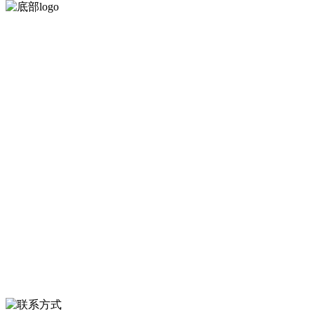
河北9001cc金沙以诚为本食品有限公司创建于1991年，是经省级注册的
大型农产品加工出口企业，注册资金2000万元，总资产1亿多元。公司
产品有速冻甜糯玉米，芦笋，青豆，草莓，花菜，青刀豆，混合菜，
胡萝卜等。
服务支持
关于我们
食品安全知识
食品安全资讯
联系我们
联系方式