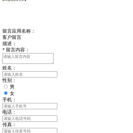
delishipin@yeah.net
给我留言
留言应用名称：
客户留言
描述：
*
留言内容：
姓名：
性别：
男
女
手机：
电话：
传真：