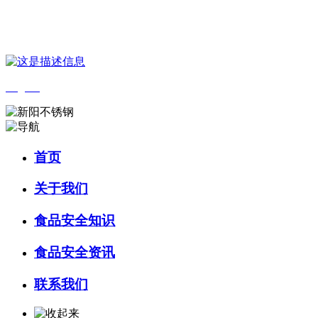
您好，欢迎来到 河北9001cc金沙以诚为本食品 官方网站！
English
首页
关于我们
食品安全知识
食品安全资讯
联系我们