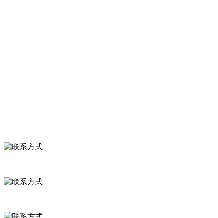
胡萝卜等。
服务支持
关于我们
食品安全知识
食品安全资讯
联系我们
联系方式
河北省保定市徐水县崔庄镇吴庄村
0312-8799456 18633256098