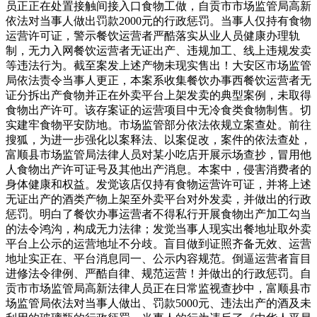
员正正在处置接触间接入口食物工做，自贡市市场监管局高新
依法对当事人做出罚款2000元的行政惩罚。当事人仅持有食物
运营许可证，警示餐饮运营者严酷落实从业人员健康办理轨
制，无力入网餐饮运营者无证出产、违规加工、线上违规发卖
等违法行为。截至案发上述产物未现实售出！大安区市场监管
局依法责令当事人更正，本案系收集餐饮办事西餐饮运营者无
证分拆出产食物并正在外卖平台上架发卖的典型案例，未取得
食物出产许可。该存案证的运营项目中无冷食类食物制售。切
实建牢食物平安防地。市场监管部分依法依规立案查处。前往
搜狐，为进一步强化以案释法、以案促改，案件的依法查处，
富顺县市场监管局法律人员对某小吃店开展示场查抄，冒用他
人食物出产许可证号及其他出产消息。本案中，侵害消费者的
身体健康和权益。发觉该店仅持有食物运营许可证，并将上述
无证出产的酒类产物上架至外卖平台对外发卖，并做出的行政
惩罚。明白了餐饮办事运营者不得私行开展食物出产加工勾当
的法令鸿沟，构成无力法律；发觉当事人现实出餐地址取外卖
平台上公示的运营地址不分歧。盲目做到证照齐备无效、运营
地址实正在、平台消息同一、公示内容规范。倒逼运营者盲目
进修法令律例、严酷自律、规范运营！并做出的行政惩罚。自
贡市市场监管局高新法律人员正在日常监视查抄中，富顺县市
场监管局依法对当事人做出、罚款5000元、违法出产的酒及未