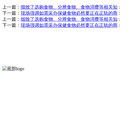
上一篇：
细致了选购食物、分辨食物、食物消费等相关知
:
下一篇：
现场强调如需采办保健食物必然要正在正轨的商
:
上一篇：
细致了选购食物、分辨食物、食物消费等相关知
:
下一篇：
现场强调如需采办保健食物必然要正在正轨的商
:
河北9001cc金沙以诚为本食品有限公司创建于1991年，是经省级
等。
服务支持
关于我们
食品安全知识