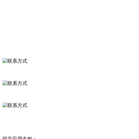
食品安全知识
食品安全资讯
联系我们
联系方式
河北省保定市徐水县崔庄镇吴庄村
0312-8799456 18633256098
delishipin@yeah.net
给我留言
留言应用名称：