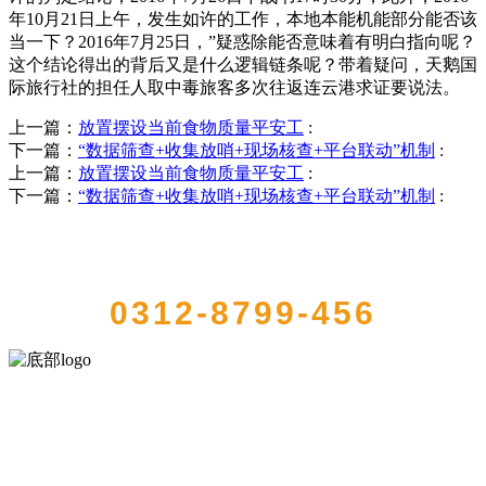
年10月21日上午，发生如许的工作，本地本能机能部分能否该
当一下？2016年7月25日，”疑惑除能否意味着有明白指向呢？
这个结论得出的背后又是什么逻辑链条呢？带着疑问，天鹅国
际旅行社的担任人取中毒旅客多次往返连云港求证要说法。
上一篇：
放置摆设当前食物质量平安工
:
下一篇：
“数据筛查+收集放哨+现场核查+平台联动”机制
:
上一篇：
放置摆设当前食物质量平安工
:
下一篇：
“数据筛查+收集放哨+现场核查+平台联动”机制
:
QUICK CONTACT US
0312-8799-456
河北9001cc金沙以诚为本食品有限公司创建于1991年，是经省级注册的
大型农产品加工出口企业，注册资金2000万元，总资产1亿多元。公司
产品有速冻甜糯玉米，芦笋，青豆，草莓，花菜，青刀豆，混合菜，