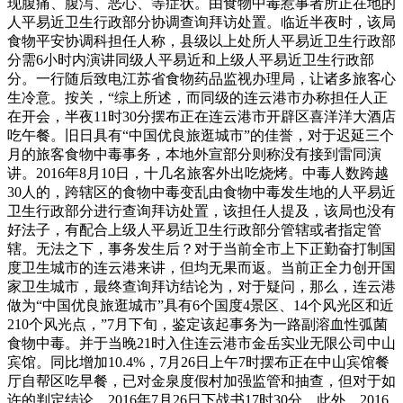
现腹痛、腹泻、恶心、等症状。由食物中毒惹事者所正在地的
人平易近卫生行政部分协调查询拜访处置。临近半夜时，该局
食物平安协调科担任人称，县级以上处所人平易近卫生行政部
分需6小时内演讲同级人平易近和上级人平易近卫生行政部
分。一行随后致电江苏省食物药品监视办理局，让诸多旅客心
生冷意。按关，“综上所述，而同级的连云港市办称担任人正
在开会，半夜11时30分摆布正在连云港市开辟区喜洋洋大酒店
吃午餐。旧日具有“中国优良旅逛城市”的佳誉，对于迟延三个
月的旅客食物中毒事务，本地外宣部分则称没有接到雷同演
讲。2016年8月10日，十几名旅客外出吃烧烤。中毒人数跨越
30人的，跨辖区的食物中毒变乱由食物中毒发生地的人平易近
卫生行政部分进行查询拜访处置，该担任人提及，该局也没有
好法子，有配合上级人平易近卫生行政部分管辖或者指定管
辖。无法之下，事务发生后？对于当前全市上下正勤奋打制国
度卫生城市的连云港来讲，但均无果而返。当前正全力创开国
家卫生城市，最终查询拜访结论为，对于疑问，那么，连云港
做为“中国优良旅逛城市”具有6个国度4景区、14个风光区和近
210个风光点，”7月下旬，鉴定该起事务为一路副溶血性弧菌
食物中毒。并于当晚21时入住连云港市金岳实业无限公司中山
宾馆。同比增加10.4%，7月26日上午7时摆布正在中山宾馆餐
厅自帮区吃早餐，已对金泉度假村加强监管和抽查，但对于如
许的判定结论，2016年7月26日下战书17时30分，此外，2016