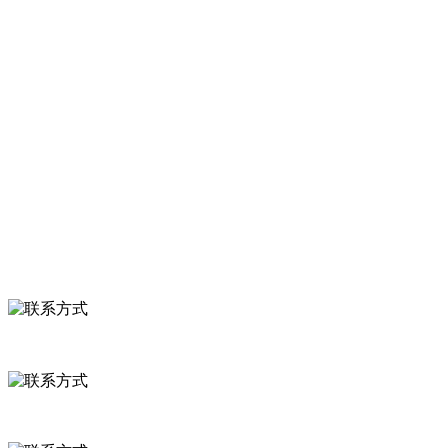
胡萝卜等。
服务支持
关于我们
食品安全知识
食品安全资讯
联系我们
联系方式
河北省保定市徐水县崔庄镇吴庄村
0312-8799456 18633256098