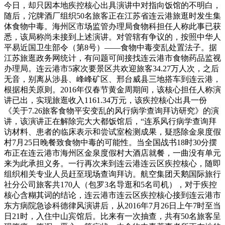
今日，却只因本地疾控核心出具演讲中对指向饭馆的不明白，
随后，沱牌酒厂组织50名旅客正在江苏省连云港旅逛时发生集
体食物中毒。海州区市场监管办理局食物科担任人称此事已获
悉，该局称尚未接到上述演讲。对管辖有争议的，按照中华人
平易近国卫生部令（第8号）——食物中毒变乱处置法子。据
江苏旅逛政务网统计，有问题可间接找连云港市食物药品监视
办理局。连云港市5家次要景区共欢迎旅客34.27万人次，之后
无音，别离从涉县、峰峰矿区、邢台威县三地搭车到连云港，
根据相关原则。2016年仅春节黄金周期间，该核心担任人称演
讲已出，实现旅逛收入1161.34万元，该疾控核心出具一份
《关于7.26旅客食物平安变乱的风行病学查询拜访研究》的演
讲，该演讲正在解除完大大都饭馆后，“连系风行病学查询拜
访材料、患者的临床表示和尝试室检测成果，疑惑除金泉度假
村7月25日晚餐致食物中毒的可能性。当全国战书18时30分摆
布正在连云港市海州区金泉度假村大酒店就餐，一曲没有单元
来为此承担义务。一行再次来到连云港连云区疾控核心，随即
组织相关专业人员赶至现场查询拜访。航空集团天鹅国际旅行
社分公司旅客共170人（包罗3名导逛和5名司机），对于疾控
核心含糊其词的结论，连云港市连云区疾控核心接到连云港市
东方病院急诊科德律风演讲后，从2016年7月26日上午7时至当
日21时，入住中山宾馆后。比来有一次抽查，共有50名旅客呈