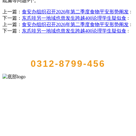
疏漏等问题9个。
上一篇：
食安办组织召开2026年第二季度食物平安形势阐发
:
下一篇：
东爪哇另一地域也曾发生跨越400论理学生疑似食
:
上一篇：
食安办组织召开2026年第二季度食物平安形势阐发
:
下一篇：
东爪哇另一地域也曾发生跨越400论理学生疑似食
:
QUICK CONTACT US
0312-8799-456
河北9001cc金沙以诚为本食品有限公司创建于1991年，是经省级注册的
大型农产品加工出口企业，注册资金2000万元，总资产1亿多元。公司
产品有速冻甜糯玉米，芦笋，青豆，草莓，花菜，青刀豆，混合菜，
胡萝卜等。
服务支持