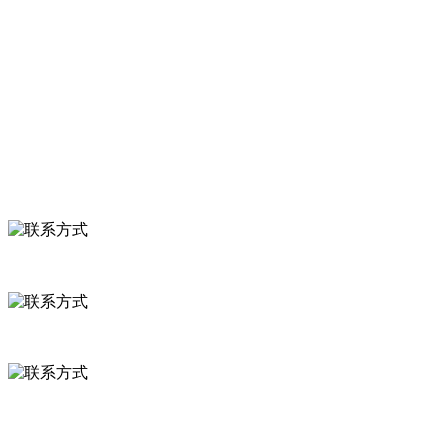
关于我们
食品安全知识
食品安全资讯
联系我们
联系方式
河北省保定市徐水县崔庄镇吴庄村
0312-8799456 18633256098
delishipin@yeah.net
给我留言