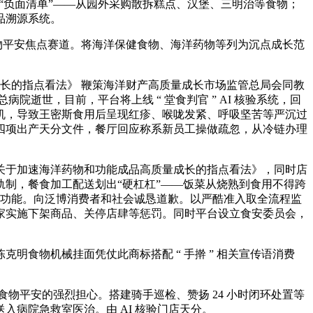
购设立“负面清单”——从园外采购散拆糕点、汉堡、三明治等食物；
品溯源系统。
物平安焦点赛道。将海洋保健食物、海洋药物等列为沉点成长范
长的指点看法》 鞭策海洋财产高质量成长市场监管总局会同教
院逝世，目前，平台将上线 “ 堂食判官 ” AI 核验系统，回
机，导致王密斯食用后呈现红疹、喉咙发紧、呼吸坚苦等严沉过
四项出产天分文件，餐厅回应称系新员工操做疏忽，从冷链办理
于加速海洋药物和功能成品高质量成长的指点看法》，同时店
制，餐食加工配送划出“硬杠杠”——饭菜从烧熟到食用不得跨
新功能。向泛博消费者和社会诚恳道歉。以严酷准入取全流程监
家实施下架商品、关停店肆等惩罚。同时平台设立食安委员会，
食物机械挂面凭仗此商标搭配 “ 手擀 ” 相关宣传语消费
物平安的强烈担心。搭建骑手巡检、赞扬 24 小时闭环处置等
病院急救室医治。由 AI 核验门店天分。