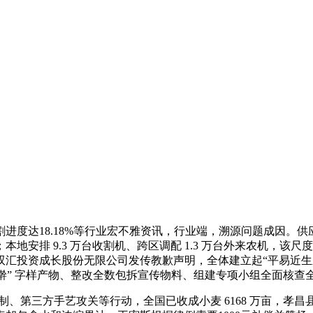
度达18.18%等行业宏不雅资讯，行业端，溯源问题成因。供
排 9.3 万台收割机、跨区调配 1.3 万台外来农机，该尺度 
双汇投资成长股份无限公司发传教歉声明，全体建立起“平易近
手擀” 字样产物、整改全数包拆宣传物料、组建专项小组全面核查
审机制、第三方手艺攻关等行动，全国已收成小麦 6168 万亩，