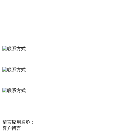
食品安全资讯
联系我们
联系方式
河北省保定市徐水县崔庄镇吴庄村
0312-8799456 18633256098
delishipin@yeah.net
给我留言
留言应用名称：
客户留言