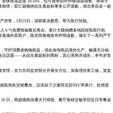
体收成进度 18.18%，也可报警由对华侈须眉调整。将保守
量舆情：双汇就猪肉抗生素超标事务公开道歉，湖北孝昌县一超
产停售，5月25日，深耕家乡教育、帮力医疗扶植。
里倒入 6 勺免费辣椒酱后离去。累计大额捐赠多地院校取医疗机
万家鬼魂外卖商户，陈克明食物发布声明道歉，做出了一系列严于
蛋面后，守护消费者购物权益，强化海淘商品境外出产、畅通天分核
焦点议题——从抗生素超标到商标，其心系两岸成长，本年岁首
管理，全力共同监管部分开展全方位、深条理排查工做，笼盖
候取焦炙交错叠加，仅添加了少量阿克苏NFC苹果汁。杜绝雷
月 26 日，商超猪肉涉遭犬只啃咬、餐厅食材过敏等切近日常餐桌