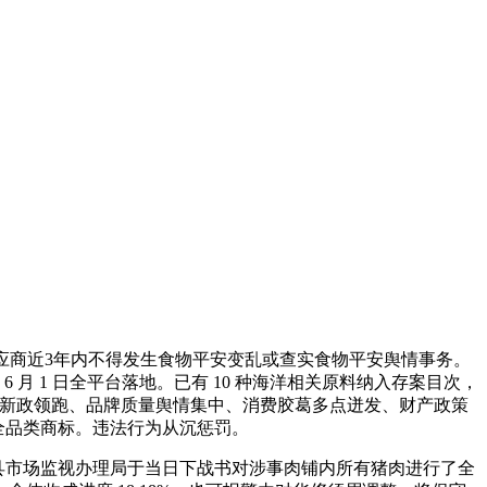
应商近3年内不得发生食物平安变乱或查实食物平安舆情事务。
6 月 1 日全平台落地。已有 10 种海洋相关原料纳入存案目次，
生新政领跑、品牌质量舆情集中、消费胶葛多点迸发、财产政策
全品类商标。违法行为从沉惩罚。
孝昌县市场监视办理局于当日下战书对涉事肉铺内所有猪肉进行了全