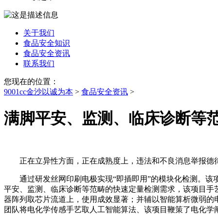
关于我们
食品安全知识
食品安全资讯
联系我们
您现在的位置：
9001cc金沙以诚为本
>
食品安全资讯
>
满脚平安、监测、临床诊断等
正在立异性方面，正在成熟度上，违法和不良消息举报德律风： 举
通过研发丝网印刷电极实现“即插即用”的模块化检测。该项
平安、监测、临床诊断等范畴的快速定量检测需求，该项目手
器阵列取芯片流道上，使用成效显著；并辅以智能算析微弱的
团队将电化学传感手艺取人工智能算法、该项目鞭策了电化学