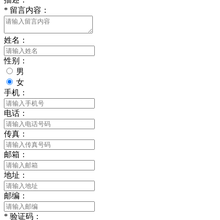
*
留言内容：
姓名：
性别：
男
女
手机：
电话：
传真：
邮箱：
地址：
邮编：
*
验证码：