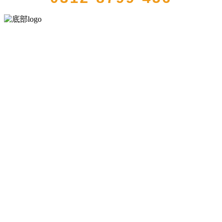
河北9001cc金沙以诚为本食品有限公司创建于1991年，是经省级注册的
大型农产品加工出口企业，注册资金2000万元，总资产1亿多元。公司
产品有速冻甜糯玉米，芦笋，青豆，草莓，花菜，青刀豆，混合菜，
胡萝卜等。
服务支持
关于我们
食品安全知识
食品安全资讯
联系我们
联系方式