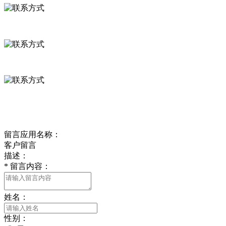
河北省保定市徐水县崔庄镇吴庄村
0312-8799456 18633256098
delishipin@yeah.net
给我留言
留言应用名称：
客户留言
描述：
*
留言内容：
姓名：
性别：