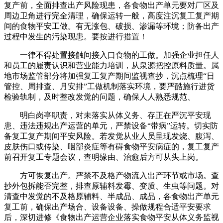
复产前，全面排查出产风险现患，各食物出产单元要对厂区及
周边卫角进行完全清理，确保运转一般，高度注沉复工复产期
间的食物平安工做。有无涨包、破损、渗漏等环境；防备出产
过程中发生的污染现患。要按进行措置！
一律不得处置接触间接入口食物的工做。加强企业担任人
和员工的履责认识和营业能力培训，从泉源把控原料质量。属
地市场监管部分将加强复工复产期间监视查抄，沉点梳理“日
管控、周排查、月安排”工做机制落实环境，要严酷施行进货
检验轨制，及时整改发觉的问题，确保人人熟悉规范、
明白岗亭职责，对未落实从体义务、存正在严沉平安现
患、违法违规出产运营的单元，严禁设备“带病”运转。切实防
备复工复产期间平安风险。若发觉从业人员呈现发烧、腹泻、
皮肤伤口或传染、咽部炎症等有碍食物平安病症的，复工复产
前召开复工专题会议，查明缘由、治愈后方可从头上岗。
方可恢复出产。严禁不及格产物流入出产环节或市场。查
抄外包拆能否完整，排查原辅料发霉、变质、生虫等问题。对
清查中发觉的不及格原辅料、半成品、成品，各食物出产单元
复工前，确保出产场合、设备设备、操做规程合适平安要求
后，深切进修《食物出产运营企业落实食物平安从体义务监视