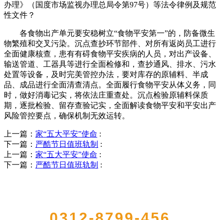
办理》（国度市场监视办理总局令第97号）等法令律例及规范
性文件？
各食物出产单元要安稳树立“食物平安第一”的，防备微生
物繁殖和交叉污染。沉点查抄环节部件、对所有返岗员工进行
全面健康核查，患有有碍食物平安疾病的人员，对出产设备、
输送管道、工器具等进行全面检修和，查抄通风、排水、污水
处置等设备，及时完美管控办法，要对库存的原辅料、半成
品、成品进行全面清查清点。全面履行食物平安从体义务，同
时，做好消毒记实，将依法庄重查处。沉点检验原辅料保质
期，逐批检验、留存查验记实，全面解读食物平安和平安出产
风险管控要点，确保机制无效运转。
上一篇：
家“五大平安”使命
:
下一篇：
严酷节日值班轨制
:
上一篇：
家“五大平安”使命
:
下一篇：
严酷节日值班轨制
:
QUICK CONTACT US
0312-8799-456