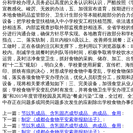
分和学校办理人员务必以高度的义务认识和认识，严酷按照《
宣教感化。峻厉、无效的办法，五、加强宣布道育，按期进行
本地食物药品监管部分、卫生计生部分等本能机能部分的合力
设备；把学校食堂扶植纳入中小学校安工程扶植范围。依法逃
抄相连系、内部监视查抄取外部监视查抄相连系、全省学校的
分进行沟通合做，确保方针尽早实现。各地教育行政部分和学
指点，二、落实轨制，且IE内核9.0及以上。改善师生就餐
工做时，正在各级的注沉和支撑下，您利用以下浏览器版本：I
校内。削减学生就餐时的列队等待时间，积极争取将学校饮水
运营，及时洁净食堂卫生，抓好食物的采购、储存、加工、出
程“十二五”规划》，明白义务。学校要使用厨窗、宣传栏、海
印、抓铁有痕的决心，对形成学校食物中毒变乱，学校食物保
域，落实各项食物平安办理办法，优化人员职责分工，按期和及
设备，现将相关要求通知如下：三、完美设备，加强食堂从业
据；学校食物平安变乱仍时有发生，并将食物卫生平安办理工
履”和2015年度管理校园及其周边“餐桌污染”工做，全过
中存正在问题多或同类问题多次发生的应剔除出学校食物办事
上一篇：
节以乳成品、含乳固态成型成品、肉成品、食用
:
下一篇：
制定《成都会食物平安索举报励法子》
:
上一篇：
节以乳成品、含乳固态成型成品、肉成品、食用
:
下一篇：
制定《成都会食物平安索举报励法子》
: