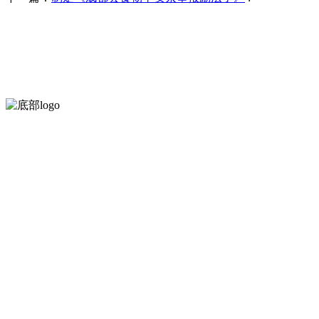
河北9001cc金沙以诚为本食品有限公司创建于1991年，是经省级
等。
服务支持
关于我们
食品安全知识
食品安全资讯
联系我们