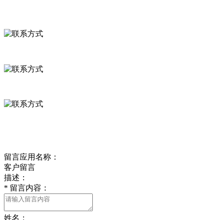
联系方式
河北省保定市徐水县崔庄镇吴庄村
0312-8799456 18633256098
delishipin@yeah.net
给我留言
留言应用名称：
客户留言
描述：
*
留言内容：
姓名：