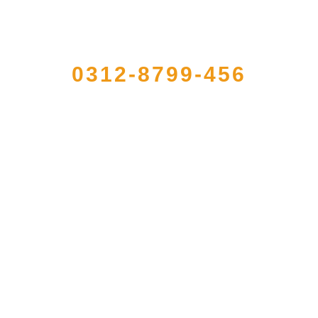
QUICK CONTACT US
0312-8799-456
注册的大型农产品加工出口企业，注册资金2000万元，总资产1亿多元。公