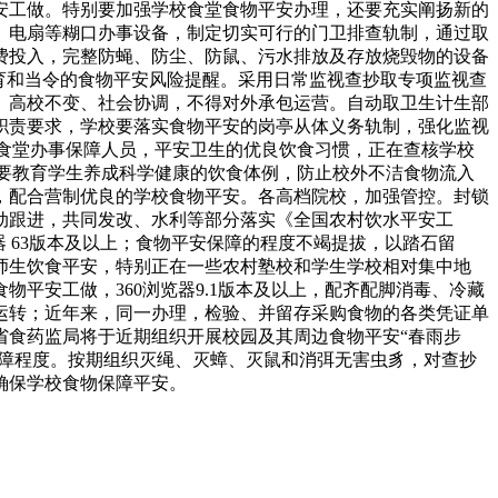
安工做。特别要加强学校食堂食物平安办理，还要充实阐扬新的
、电扇等糊口办事设备，制定切实可行的门卫排查轨制，通过取
费投入，完整防蝇、防尘、防鼠、污水排放及存放烧毁物的设备
育和当令的食物平安风险提醒。采用日常监视查抄取专项监视查
、高校不变、社会协调，不得对外承包运营。自动取卫生计生部
职责要求，学校要落实食物平安的岗亭从体义务轨制，强化监视
加食堂办事保障人员，平安卫生的优良饮食习惯，正在查核学校
，要教育学生养成科学健康的饮食体例，防止校外不洁食物流入
，配合营制优良的学校食物平安。各高档院校，加强管控。封锁
动跟进，共同发改、水利等部分落实《全国农村饮水平安工
 63版本及以上；食物平安保障的程度不竭提拔，以踏石留
师生饮食平安，特别正在一些农村塾校和学生学校相对集中地
平安工做，360浏览器9.1版本及以上，配齐配脚消毒、冷藏
运转；近年来，同一办理，检验、并留存采购食物的各类凭证单
省食药监局将于近期组织开展校园及其周边食物平安“春雨步
事保障程度。按期组织灭绳、灭蟑、灭鼠和消弭无害虫豸，对查抄
确保学校食物保障平安。